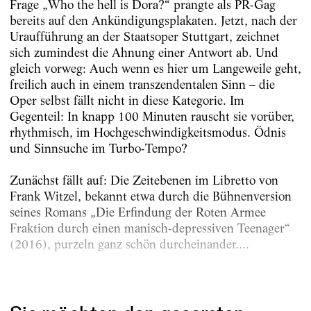
Frage „Who the hell is Dora?“ prangte als PR-Gag
bereits auf den Ankündigungsplakaten. Jetzt, nach der
Uraufführung an der Staatsoper Stuttgart, zeichnet
sich zumindest die Ahnung einer Antwort ab. Und
gleich vorweg: Auch wenn es hier um Langeweile geht,
freilich auch in einem transzendentalen Sinn – die
Oper selbst fällt nicht in diese Kategorie. Im
Gegenteil: In knapp 100 Minuten rauscht sie vorüber,
rhythmisch, im Hochgeschwindigkeitsmodus. Ödnis
und Sinnsuche im Turbo-Tempo?
Zunächst fällt auf: Die Zeitebenen im Libretto von
Frank Witzel, bekannt etwa durch die Bühnenversion
seines Romans „Die Erfindung der Roten Armee
Fraktion durch einen manisch-depressiven Teenager“
(2016), purzeln ganz schön durcheinander....
Erschienen am
12.3.2024