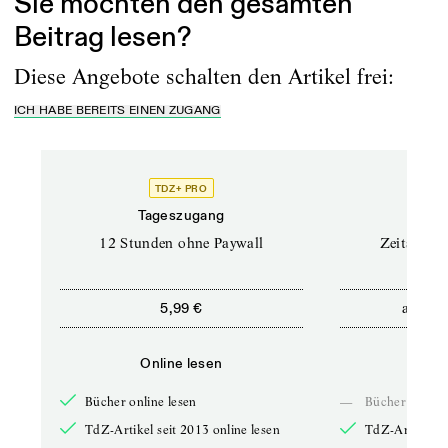
Sie möchten den gesamten
Beitrag lesen?
Diese Angebote schalten den Artikel frei:
ICH HABE BEREITS EINEN ZUGANG
TDZ+ PRO
Tageszugang
Stand
12 Stunden ohne Paywall
Zeitschrif
ab
5,99 €
5,9
Online lesen
Onli
Bücher online lesen
—
Bücher online 
TdZ-Artikel seit 2013 online lesen
TdZ-Artikel se