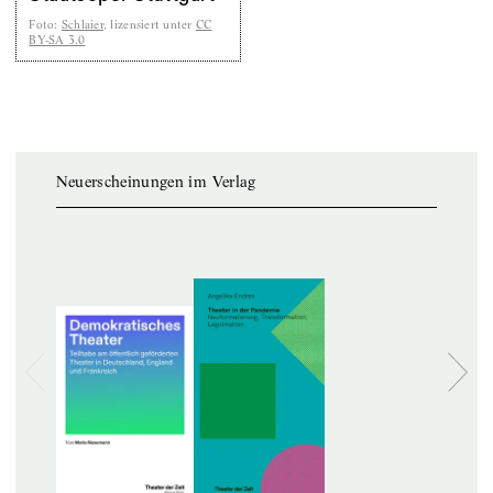
Foto
:
Schlaier
, lizensiert unter
CC
BY-SA 3.0
Neuerscheinungen im Verlag