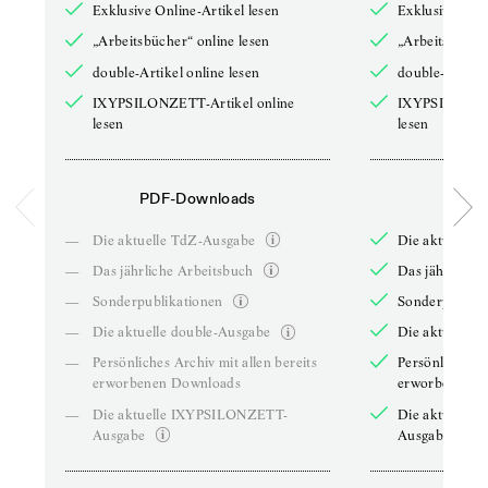
Exklusive Online-Artikel lesen
Exklusive Onli
„Arbeitsbücher“ online lesen
„Arbeitsbücher
double-Artikel online lesen
double-Artikel
IXYPSILONZETT-Artikel online
IXYPSILONZET
lesen
lesen
PDF-Downloads
PDF-
—
Die aktuelle TdZ-Ausgabe
Die aktuelle 
—
Das jährliche Arbeitsbuch
Das jährliche 
—
Sonderpublikationen
Sonderpublika
—
Die aktuelle double-Ausgabe
Die aktuelle 
—
Persönliches Archiv mit allen bereits
Persönliches A
erworbenen Downloads
erworbenen D
—
Die aktuelle IXYPSILONZETT-
Die aktuelle
Ausgabe
Ausgabe