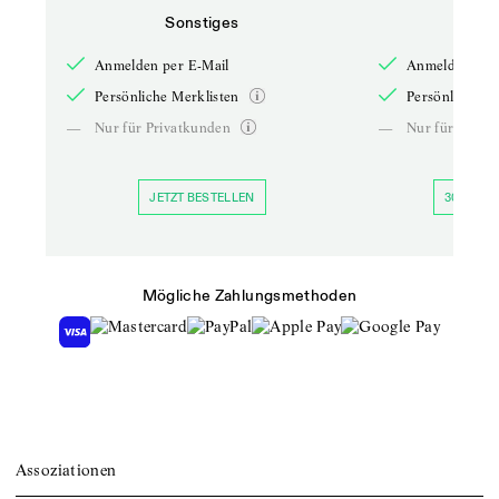
Sonstiges
So
Anmelden per E-Mail
Anmelden per 
Persönliche Merklisten
Persönliche Me
—
Nur für Privatkunden
—
Nur für Priva
JETZT BESTELLEN
30 TAGE 
Mögliche Zahlungsmethoden
Assoziationen