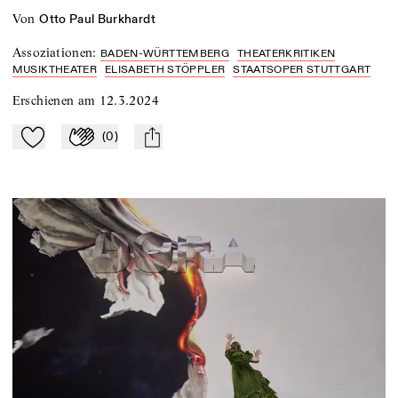
von
Otto Paul Burkhardt
Assoziationen
:
BADEN-WÜRTTEMBERG
THEATERKRITIKEN
MUSIKTHEATER
ELISABETH STÖPPLER
STAATSOPER STUTTGART
Erschienen am
12.3.2024
(
0
)
Zu Mein-TdZ hinzufügen
Applaudieren
mail