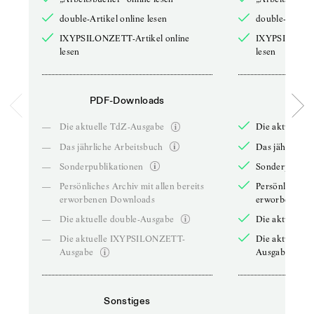
double-Artikel online lesen
double-Artikel
IXYPSILONZETT-Artikel online
IXYPSILONZET
lesen
lesen
PDF-Downloads
PDF-
—
Die aktuelle TdZ-Ausgabe
Die aktuelle 
—
Das jährliche Arbeitsbuch
Das jährliche 
—
Sonderpublikationen
Sonderpublika
—
Persönliches Archiv mit allen bereits
Persönliches A
erworbenen Downloads
erworbenen D
—
Die aktuelle double-Ausgabe
Die aktuelle 
—
Die aktuelle IXYPSILONZETT-
Die aktuelle
Ausgabe
Ausgabe
Sonstiges
So