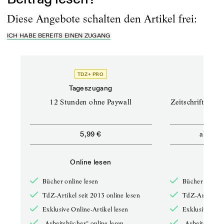
Diese Angebote schalten den Artikel frei:
ICH HABE BEREITS EINEN ZUGANG
TDZ+ PRO
TD
Tageszugang
Prof
12 Stunden ohne Paywall
Zeitschriften un
ab
5,99 €
12,5
Online lesen
Onli
Bücher online lesen
Bücher online 
TdZ-Artikel seit 2013 online lesen
TdZ-Artikel se
Exklusive Online-Artikel lesen
Exklusive Onli
„Arbeitsbücher“ online lesen
„Arbeitsbücher