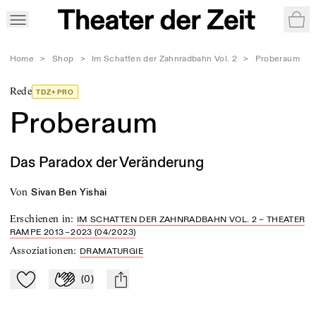
War
Home
>
Shop
>
Im Schatten der Zahnradbahn Vol. 2
>
Proberaum
Rede
TDZ+ PRO
Proberaum
Das Paradox der Veränderung
von
Sivan Ben Yishai
Erschienen in
:
IM SCHATTEN DER ZAHNRADBAHN VOL. 2 – THEATER
RAMPE 2013 – 2023 (04/2023)
Assoziationen
:
DRAMATURGIE
(
0
)
Zu Mein-TdZ hinzufügen
Applaudieren
mail