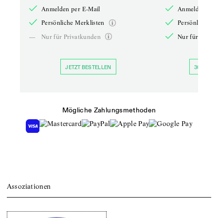
Anmelden per E-Mail
Anmelden per 
Persönliche Merklisten
Persönliche Me
—
Nur für Privatkunden
Nur für Priva
JETZT BESTELLEN
30 TAGE 
Mögliche Zahlungsmethoden
Assoziationen