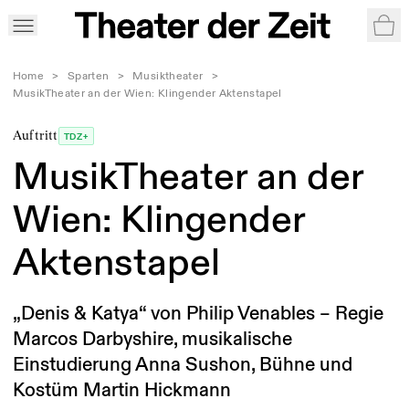
War
Home
>
Sparten
>
Musiktheater
>
MusikTheater an der Wien: Klingender Aktenstapel
Auftritt
TDZ+
MusikTheater an der
Wien: Klingender
Aktenstapel
„Denis & Katya“ von Philip Venables – Regie
Marcos Darbyshire, musikalische
Einstudierung Anna Sushon, Bühne und
Kostüm Martin Hickmann