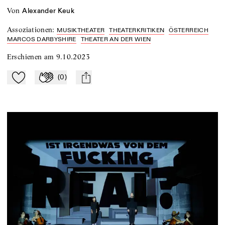
von
Alexander Keuk
Assoziationen
:
MUSIKTHEATER
THEATERKRITIKEN
ÖSTERREICH
MARCOS DARBYSHIRE
THEATER AN DER WIEN
Erschienen am
9.10.2023
(
0
)
Zu Mein-TdZ hinzufügen
Applaudieren
mail