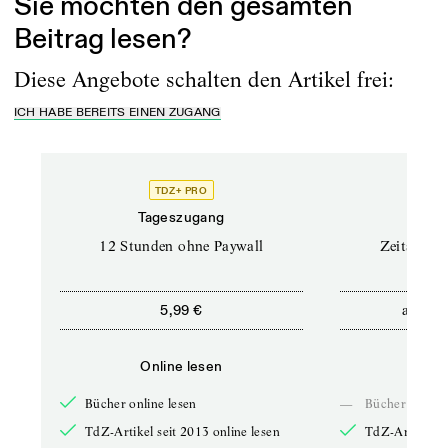
Sie möchten den gesamten
Beitrag lesen?
Diese Angebote schalten den Artikel frei:
ICH HABE BEREITS EINEN ZUGANG
TDZ+ PRO
Tageszugang
Stand
12 Stunden ohne Paywall
Zeitschrif
ab
5,99 €
5,9
Online lesen
Onli
Bücher online lesen
—
Bücher online 
TdZ-Artikel seit 2013 online lesen
TdZ-Artikel se