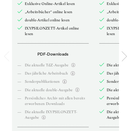
Exklusive Online-Artikel lesen
Exklusive Onli
„Arbeitsbücher“ online lesen
„Arbeitsbücher
double-Artikel online lesen
double-Artikel
IXYPSILONZETT-Artikel online
IXYPSILONZET
lesen
lesen
PDF-Downloads
PDF-
—
Die aktuelle TdZ-Ausgabe
Die aktuelle 
—
Das jährliche Arbeitsbuch
Das jährliche 
—
Sonderpublikationen
Sonderpublika
—
Die aktuelle double-Ausgabe
Die aktuelle 
—
Persönliches Archiv mit allen bereits
Persönliches A
erworbenen Downloads
erworbenen D
—
Die aktuelle IXYPSILONZETT-
Die aktuelle
Ausgabe
Ausgabe