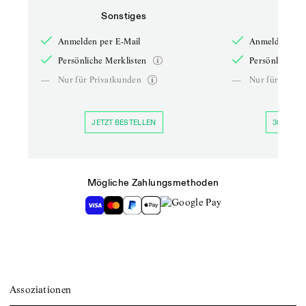
Sonstiges
So
Anmelden per E-Mail
Anmelden per 
Persönliche Merklisten
Persönliche Me
—
Nur für Privatkunden
—
Nur für Priva
JETZT BESTELLEN
30 TAGE 
Mögliche Zahlungsmethoden
Assoziationen