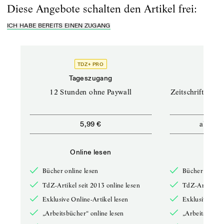
Diese Angebote schalten den Artikel frei:
ICH HABE BEREITS EINEN ZUGANG
TDZ+ PRO
TD
Tageszugang
Prof
12 Stunden ohne Paywall
Zeitschriften un
ab
5,99 €
12,5
Online lesen
Onli
Bücher online lesen
Bücher online 
TdZ-Artikel seit 2013 online lesen
TdZ-Artikel se
Exklusive Online-Artikel lesen
Exklusive Onli
„Arbeitsbücher“ online lesen
„Arbeitsbücher