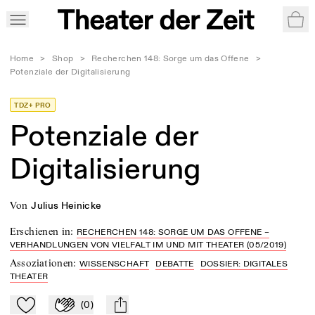
War
Home
>
Shop
>
Recherchen 148: Sorge um das Offene
>
Potenziale der Digitalisierung
TDZ+ PRO
Potenziale der
Digitalisierung
von
Julius Heinicke
Erschienen in
:
RECHERCHEN 148: SORGE UM DAS OFFENE –
VERHANDLUNGEN VON VIELFALT IM UND MIT THEATER (05/2019)
Assoziationen
:
WISSENSCHAFT
DEBATTE
DOSSIER: DIGITALES
THEATER
(
0
)
Zu Mein-TdZ hinzufügen
Applaudieren
mail