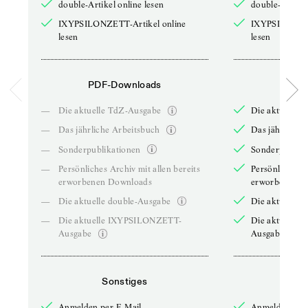
double-Artikel online lesen
double-Artikel
IXYPSILONZETT-Artikel online
IXYPSILONZET
lesen
lesen
PDF-Downloads
PDF-
—
Die aktuelle TdZ-Ausgabe
Die aktuelle 
—
Das jährliche Arbeitsbuch
Das jährliche 
—
Sonderpublikationen
Sonderpublika
—
Persönliches Archiv mit allen bereits
Persönliches A
erworbenen Downloads
erworbenen D
—
Die aktuelle double-Ausgabe
Die aktuelle 
—
Die aktuelle IXYPSILONZETT-
Die aktuelle
Ausgabe
Ausgabe
Sonstiges
So
Anmelden per E-Mail
Anmelden per 