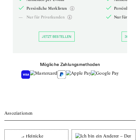
Persönliche Merklisten
Persönliche Me
—
Nur für Privatkunden
Nur für Priva
JETZT BESTELLEN
30 TAGE 
Mögliche Zahlungsmethoden
Assoziationen