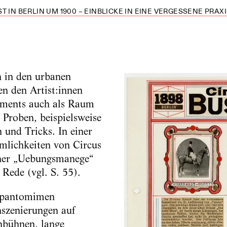
T IN BERLIN UM 1900 – EINBLICKE IN EINE VERGESSENE PRAXIS
n in den urbanen
en den Artist:innen
ements auch als Raum
 Proben, beispielsweise
 und Tricks. In einer
mlichkeiten von Circus
iner „Uebungsmanege“
 Rede (vgl. S. 55).
uspantomimen
nszenierungen auf
nbühnen, lange