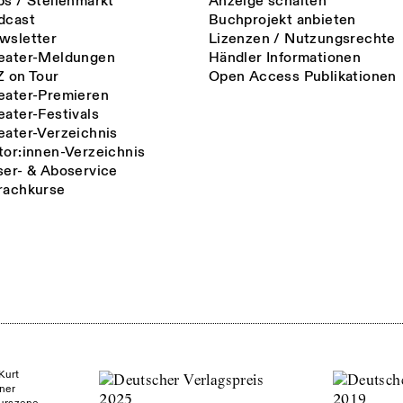
bs / Stellenmarkt
Anzeige schalten
dcast
Buchprojekt anbieten
wsletter
Lizenzen / Nutzungsrechte
eater-Meldungen
Händler Informationen
Z on Tour
Open Access Publikationen
eater-Premieren
eater-Festivals
eater-Verzeichnis
tor:innen-Verzeichnis
ser- & Aboservice
rachkurse
Kurt
ner