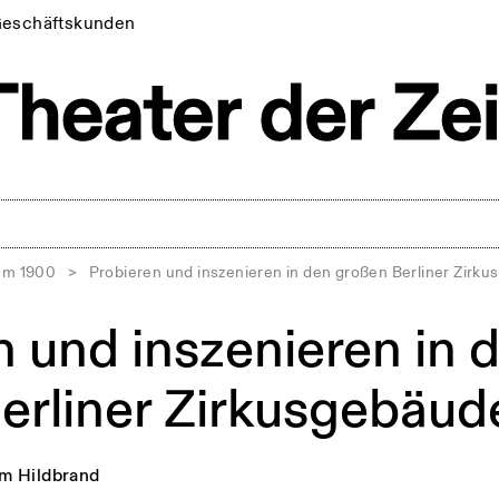
eschäftskunden
 um 1900
>
Probieren und inszenieren in den großen Berliner Zirk
n und inszenieren in 
erliner Zirkusgebäud
m Hildbrand