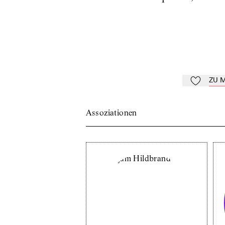
ZU 
Zu Mein-Td
Assoziationen