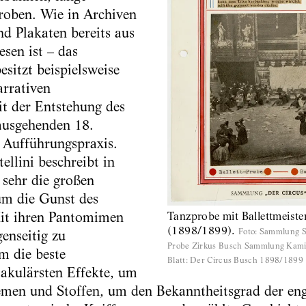
roben. Wie in Archiven
nd Plakaten bereits aus
sen ist – das
sitzt beispielsweise
arrativen
t der Entstehung des
ausgehenden 18.
 Aufführungspraxis.
ellini beschreibt in
sehr die großen
um die Gunst des
it ihren Pantomimen
Tanzprobe mit Ballettmeiste
(1898/1899).
Foto
:
Sammlung St
genseitig zu
Probe Zirkus Busch Sammlung Kamin
m die beste
Blatt: Der Circus Busch 1898/1899
takulärsten Effekte, um
emen und Stoffen, um den Bekanntheitsgrad der eng