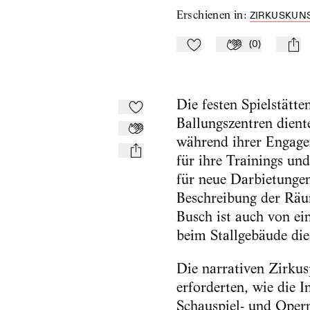
Erschienen in
:
ZIRKUSKUNS
(
0
)
Zu Mein-TdZ hinzufügen
Applaudieren
mail
Die festen Spielstätte
Zu Mein-TdZ hinzufügen
Ballungszentren dient
Applaudieren
während ihrer Engag
mail
für ihre Trainings und
für neue Darbietungen
Beschreibung der Räu
Busch ist auch von e
beim Stallgebäude die
Die narrativen Zirk
erforderten, wie die I
Schauspiel- und Oper