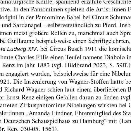
amaturgische Kniffe, spannend erzählte Geschichte
ive. In den Pantomimen spielten die Artist:innen 
Hodgini in der Pantomime Babel bei Circus Schuma
und Sardanapel – selbstverständlich zu Pferd. Ins
men meist größere Rollen zu, manchmal auch Sprec
é Guillaume beispielsweise einen Schriftgelehrten,
. bei Circus Busch 1911 die komisch
ofe Ludwig XIV
hmte Charles Fillis einen Teufel namens Diabolo 
 Renz im Jahr 1883 (vgl. Hildbrand 2023, S. 39ff.)
en engagiert wurden, beispielsweise für eine Nibe
921. Die Inszenierung von Wagner-Stoffen hatte be
d Richard Wagner schien laut einem überlieferten 
r Ernst Renz einigen Gefallen daran zu finden (vgl
tatteten Zirkuspantomime Nibelungen wirkten bei C
ler:innen „Amanda Lindner, Ehrenmitglied des Sta
Deutschen Schauspielhaus zu Hamburg“ mit (Land
Br. Rep. 030-05, 1561).