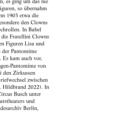
n, es ging um das nie
Figuren, so übernahm
nn 1903 etwa die
besondere den Clowns
hrollen. In Babel
 die Fratellini Clowns
en Figuren Lisa und
in der Pantomime
. Es kam auch vor,
lungen-Pantomime von
i den Zirkussen
Briefwechsel zwischen
. Hildbrand 2022). In
ircus Busch unter
atstheaters und
esarchiv Berlin,