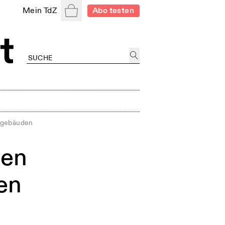
Warenkorb
Mein TdZ
Abo testen
usgebäuden
den
en