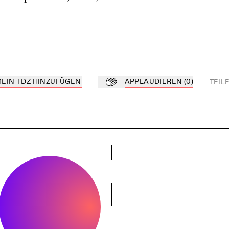
MEIN-TDZ HINZUFÜGEN
APPLAUDIEREN
(
0
)
TEIL
Z hinzufügen
Applaudieren