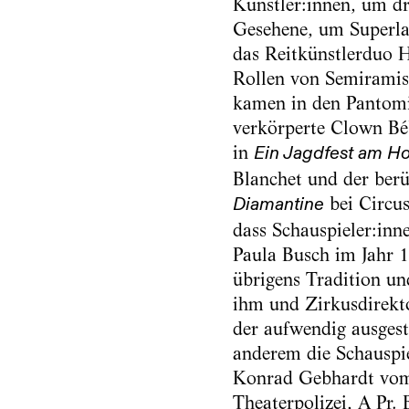
Künstler:innen, um dr
Gesehene, um Superlat
das Reitkünstlerduo 
Rollen von Semiramis 
kamen in den Pantomi
verkörperte Clown Béb
in
Ein Jagdfest am H
Blanchet und der berü
bei Circus
Diamantine
dass Schauspieler:inn
Paula Busch im Jahr 1
übrigens Tradition un
ihm und Zirkusdirekto
der aufwendig ausges
anderem die Schauspie
Konrad Gebhardt vom 
Theaterpolizei, A Pr. 