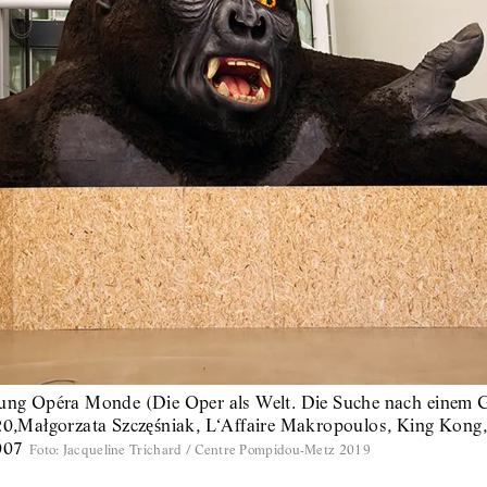
llung Opéra Monde (Die Oper als Welt. Die Suche nach einem
,Małgorzata Szczęśniak, L‘Affaire Makropoulos, King Kong,
007
Foto
:
Jacqueline Trichard / Centre Pompidou-Metz 2019