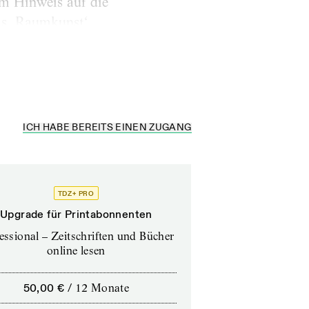
em Hinweis auf die
als ‚Raumkunst‘
ndesigner Oliver
ICH HABE BEREITS EINEN ZUGANG
TDZ+ PRO
Upgrade für Printabonnenten
essional – Zeitschriften und Bücher
online lesen
50,00 €
/
12 Monate