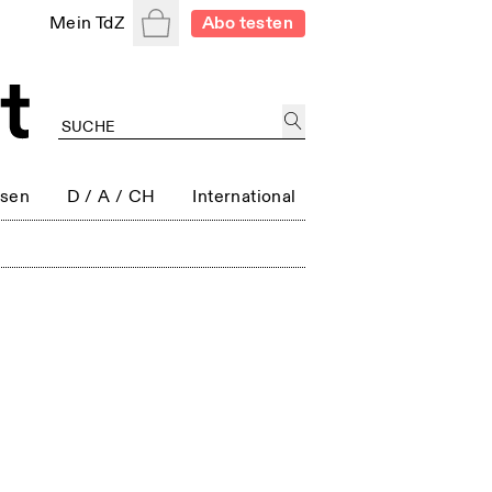
Warenkorb
Mein TdZ
Abo testen
ssen
D / A / CH
International