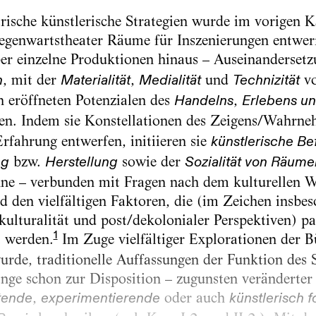
rische künstlerische Strategien wurde im vorigen Ka
egenwartstheater Räume für Inszenierungen entwer
er einzelne Produktionen hinaus – Auseinandersetz
, mit der
,
und
vo
n
Materialität
Medialität
Technizität
n eröffneten Potenzialen des
,
Handelns
Erlebens un
n. Indem sie Konstellationen des Zeigens/Wahrneh
rfahrung entwerfen, initiieren sie
künstlerische B
bzw. ­
sowie der
ng
Herstellung
Sozialität von Räume
hne – verbunden mit Fragen nach dem kulturellen 
den vielfältigen Faktoren, die (im Zeichen insbe
skulturalität und post/dekolonialer Perspektiven) p
1
t werden.
Im Zuge vielfältiger Explorationen der 
wurde, traditionelle Auffassungen der Funktion des 
nge schon zur Disposition – zugunsten veränderter B
,
oder auch
tende
experimentierende
künstlerisch 