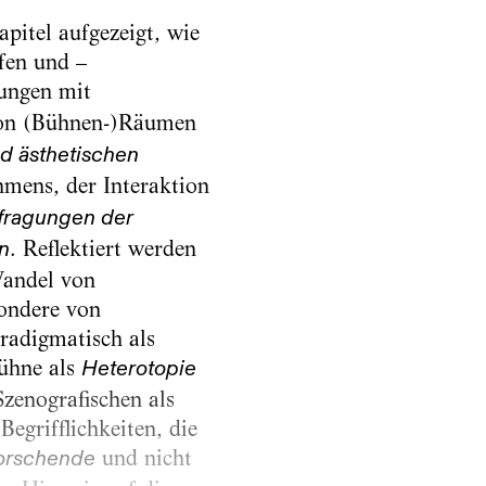
pitel aufgezeigt, wie
fen und –
ungen mit
n (Bühnen-)Räumen
d ästhetischen
mens, der Interaktion
efragungen der
. Reflektiert werden
n
Wandel von
sondere von
aradigmatisch als
Bühne als
Heterotopie
Szenografischen als
egrifflichkeiten, die
und nicht
forschende