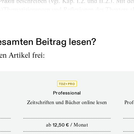
beschreiben (vgl. Kap. I.2. und II.2.). Mit d
Praxis
st-)Thematisierungen und Reflexionen des Theaters 
en, wie etwa der Berliner Bühnenbildner und Medie
gar vom „szenografischen Zeitalter“, in...
samten Beitrag lesen?
n Artikel frei:
TDZ+ PRO
Professional
Zeitschriften und Bücher online lesen
Prof
ab
12,50 €
/
Monat