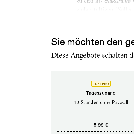
zuletzt als
diskursive 
vielgestaltigen (Selb
sprechen Künstler:inn
Proske, gegenwärtig so
Sie möchten den ge
Diese Angebote schalten de
TDZ+ PRO
Tageszugang
12 Stunden ohne Paywall
5,99 €