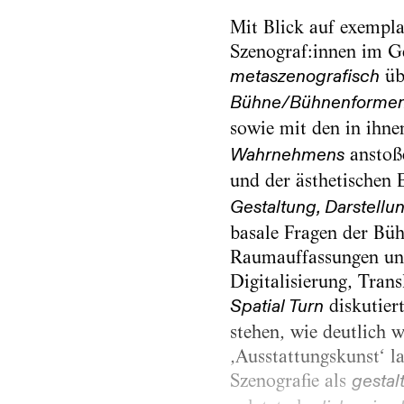
Mit Blick auf exempla
Szenograf:innen im G
üb
metaszenografisch
Bühne/Bühnenforme
sowie mit den in ihne
anstoße
Wahrnehmens
und der ästhetischen E
Gestaltung, Darstellu
basale Fragen der Bü
Raumauffassungen und 
Digitalisierung, Tran
diskutier
Spatial Turn
stehen, wie deutlich 
‚Ausstattungskunst‘ la
Szenografie als
gestal