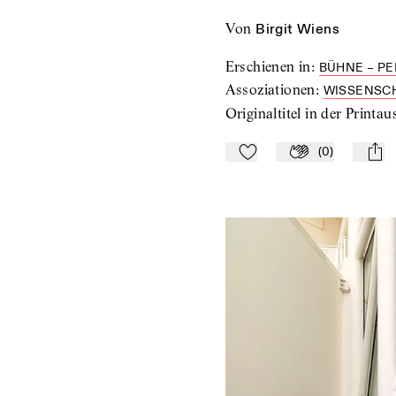
von
Birgit Wiens
Erschienen in
:
BÜHNE – PE
Assoziationen
:
WISSENSC
Originaltitel in der Printa
(
0
)
Zu Mein-TdZ hinzufügen
Applaudieren
mail