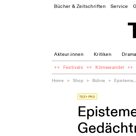
Bücher & Zeitschriften
Service
G
Akteur:innen
Kritiken
Drama
++
Festivals
++
Klimawandel
++
Home
>
Shop
>
Bühne
>
Episteme, 
TDZ+ PRO
Episteme
Gedächtn