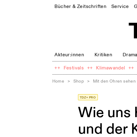
Bücher & Zeitschriften
Service
G
Akteur:innen
Kritiken
Drama
++
Festivals
++
Klimawandel
++
Home
>
Shop
>
Mit den Ohren sehen
TDZ+ PRO
Wie uns 
und der K