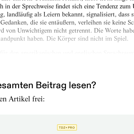
 in der Sprechweise findet sich eine Tendenz zum
 landläufig als Leiern bekannt, signalisiert, dass s
Gedanken, die sie entäußern, verleihen sie keine Sc
rd von Unwichtigem nicht getrennt. Die Worte hab
tandpunkt haben. Die Körper sind nicht im Spiel.
für den amerikanischen und englischen Sprachraum
fig zu vernehmende Phänomen des Uptalk sei in di
samten Beitrag lesen?
n Artikel frei:
TDZ+ PRO