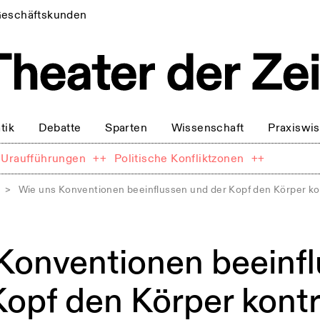
eschäftskunden
tik
Debatte
Sparten
Wissenschaft
Praxiswi
Uraufführungen
++
Politische Konfliktzonen
++
>
Wie uns Konventionen beeinflussen und der Kopf den Körper kon
Konventionen beeinf
opf den Körper kontro