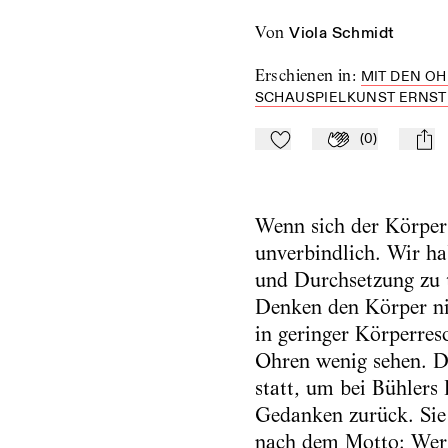
von
Viola Schmidt
Erschienen in
:
MIT DEN O
SCHAUSPIELKUNST ERNST B
(
0
)
Zu Mein-TdZ hinzufügen
Applaudieren
mail
Wenn sich der Körper 
unverbindlich. Wir ha
und Durchsetzung zu 
Denken den Körper nic
in geringer Körperres
Ohren wenig sehen. D
statt, um bei Bühlers
Gedanken zurück. Sie 
nach dem Motto: Wer 