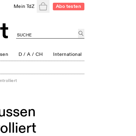
Warenkorb
Mein TdZ
Abo testen
ssen
D / A / CH
International
trolliert
lussen
lliert