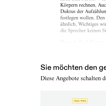
Körpern rechnen. Auch
Duktus der Aufzählung,
festlegen wollen. Den 
ähnlich, Wichtiges wi
die Sprecher keinen S
Das von Paul Warren 
anderen Sprachen häu
Zusammenhang...
Sie möchten den ge
Diese Angebote schalten de
TDZ+ PRO