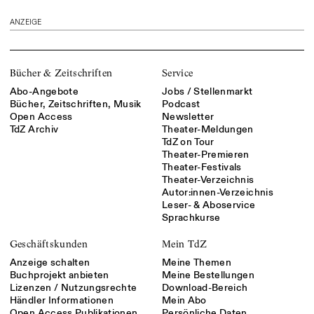
ANZEIGE
Bücher & Zeitschriften
Service
Abo-Angebote
Jobs / Stellenmarkt
Bücher, Zeitschriften, Musik
Podcast
Open Access
Newsletter
TdZ Archiv
Theater-Meldungen
TdZ on Tour
Theater-Premieren
Theater-Festivals
Theater-Verzeichnis
Autor:innen-Verzeichnis
Leser- & Aboservice
Sprachkurse
Geschäftskunden
Mein TdZ
Anzeige schalten
Meine Themen
Buchprojekt anbieten
Meine Bestellungen
Lizenzen / Nutzungsrechte
Download-Bereich
Händler Informationen
Mein Abo
Open Access Publikationen
Persönliche Daten