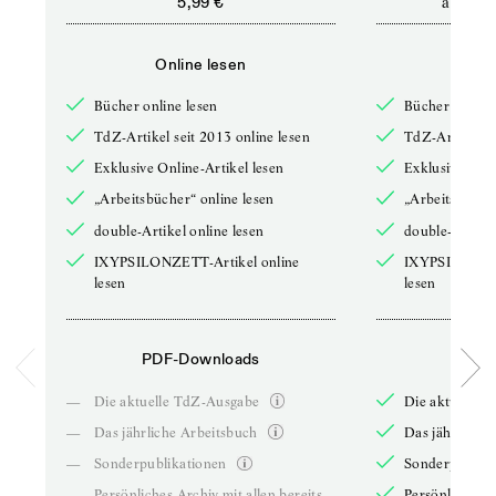
ab
5,99 €
12,5
Online lesen
Onli
Bücher online lesen
Bücher online 
TdZ-Artikel seit 2013 online lesen
TdZ-Artikel se
Exklusive Online-Artikel lesen
Exklusive Onli
„Arbeitsbücher“ online lesen
„Arbeitsbücher
double-Artikel online lesen
double-Artikel
IXYPSILONZETT-Artikel online
IXYPSILONZET
lesen
lesen
PDF-Downloads
PDF-
—
Die aktuelle TdZ-Ausgabe
Die aktuelle 
—
Das jährliche Arbeitsbuch
Das jährliche 
—
Sonderpublikationen
Sonderpublika
—
Persönliches Archiv mit allen bereits
Persönliches A