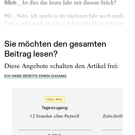
_ Ist dies das letzte Jahr mit diesem Stück?
SSch
_ Nein, ich spiele es im nächsten Jahr auch noch.
YO
Und es gibt noch die Oper. Ich werde Mitte Februar
2024 für...
Sie möchten den gesamten
Beitrag lesen?
Diese Angebote schalten den Artikel frei:
ICH HABE BEREITS EINEN ZUGANG
TDZ+ PRO
TD
Tageszugang
Prof
12 Stunden ohne Paywall
Zeitschriften un