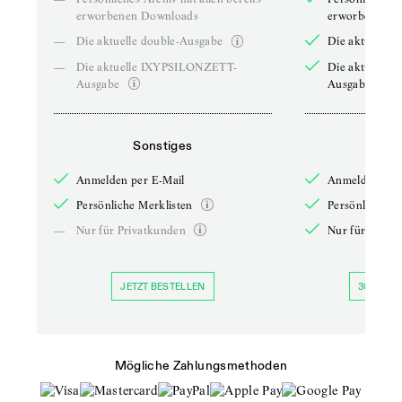
erworbenen Downloads
erworbenen D
—
Die aktuelle double-Ausgabe
Die aktuelle 
—
Die aktuelle IXYPSILONZETT-
Die aktuelle
Ausgabe
Ausgabe
Sonstiges
So
Anmelden per E-Mail
Anmelden per 
Persönliche Merklisten
Persönliche Me
—
Nur für Privatkunden
Nur für Priva
JETZT BESTELLEN
30 TAGE 
Mögliche Zahlungsmethoden