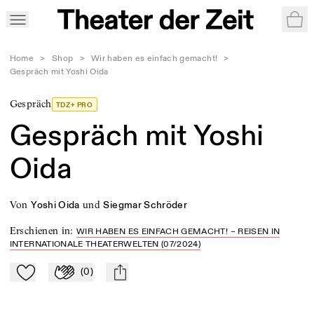
War
Home
>
Shop
>
Wir haben es einfach gemacht!
>
Gespräch mit Yoshi Oida
Gespräch
TDZ+ PRO
Gespräch mit Yoshi
Oida
von
und
Yoshi Oida
Siegmar Schröder
Erschienen in
:
WIR HABEN ES EINFACH GEMACHT! – REISEN IN
INTERNATIONALE THEATERWELTEN (07/2024)
(
0
)
Zu Mein-TdZ hinzufügen
Applaudieren
mail