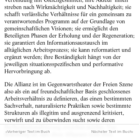
streben nach Wirkmächtigkeit und Nachhaltigkeit; sie
schafft verlässliche Verhältnisse für ein gemeinsam zu
verantwortendes Programm auf der Grundlage von
gemeinschaftlichen Visionen; sie ermöglicht den
Beteiligten Phasen der Erholung und der Regeneration;
sie garantiert den Informationsaustausch im
alltäglichen Arbeitsprozess; sie kann reformatiert und
ergänzt werden; ihre Beständigkeit hängt von der
jeweiligen situationsspezifischen und performative
Hervorbringung ab.
Die Allianz ist im Gegenwartstheater der Freien Szene
also als ein auf freundschaftlicher Basis geschlossenes
Arbeitsverhältnis zu definieren, das einen bestimmten
Sachverhalt, naturalisierte Praktiken sowie bestimmte
Strukturen als illegitim und ausgrenzend kritisiert,
verwirft und zu überwinden sucht sowie deren
De/Institutionalisierung erreichen möchte. Von
‹
›
Vorheriger Text im Buch
Nächster Text im Buch
Bedeutung ist, dass diese Allianzen trotz ihrer