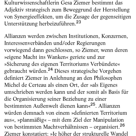
Kulturwissenschaftlerin Gesa Ziemer bestimmt das
Adjektiv strategisch zum Beweggrund der Herstellung
von Synergieeffekten, um die Zusage der gegenseitigen
23
Unterstützung herbeizuführen.
Allianzen werden zwischen Institutionen, Konzernen,
Interessenverbänden und/oder Regierungen
vorwiegend dann geschlossen, so Ziemer, wenn deren
»eigene Macht ins Wanken« geriete und zur
»Sicherung des eigenen Territoriums Verbündete«
24
gebraucht würden.
Dieses strategische Vorgehen
definiert Ziemer in Anlehnung an den Philosophen
Michel de Certeau als einen Ort, der »als Eigenes
umschrieben werden kann und der somit als Basis für
die Organisierung seiner Beziehung zu einer
25
bestimmten Außenwelt dienen kann«
. Allianzen
würden demnach von einem »definierten Territorium
aus«, »planmäßig« – mit dem Ziel der Manipulation
26
von bestimmten Machtverhältnissen – organisiert.
Ziemer konstatiert: »Je höher der strukturelle Wandel