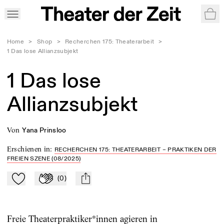
War
Home
>
Shop
>
Recherchen 175: Theaterarbeit
>
1 Das lose Allianzsubjekt
1 Das lose
Allianzsubjekt
von
Yana Prinsloo
Erschienen in
:
RECHERCHEN 175: THEATERARBEIT – PRAKTIKEN DER
FREIEN SZENE (08/2025)
(
0
)
Zu Mein-TdZ hinzufügen
Applaudieren
mail
Freie Theaterpraktiker*innen agieren in