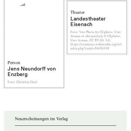
Theater
Landestheater
Eisenach
Foto
:
Von Photo by CEphoto, Uwe
Aranas or alternatively © CEphoto,
Uwe Aranas, CC BY-SA 3.0,
https://commons.wikimedia.org/w/i
ndex.php?curid=34676559
Person
Jens Neundorff von
Enzberg
Foto
:
Christina Iberl
Neuerscheinungen im Verlag