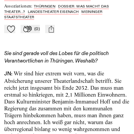
Assoziationen
:
THÜRINGEN
DOSSIER: WAS MACHT DAS
THEATER...?
LANDESTHEATER EISENACH
MEININGER
STAATSTHEATER
(
0
)
Zu Mein-TdZ hinzufügen
Applaudieren
mail
Sie sind gerade voll des Lobes für die ­politisch
Verantwortlichen in Thüringen. Weshalb?
Wir sind hier extrem weit vorn, was die
JN:
Absicherung unserer Theaterlandschaft betrifft. Sie
reicht jetzt insgesamt bis Ende 2032. Das muss man
erstmal so hinkriegen, mit 2,1 Millionen Einwohnern.
Dass Kulturminister Benjamin-Immanuel Hoff und die
Regierung das zusammen mit den kommunalen
Trägern hinbekommen haben, muss man ihnen ganz
hoch anrechnen. Ich weiß gar nicht, warum das
überregional bislang so wenig wahrgenommen und