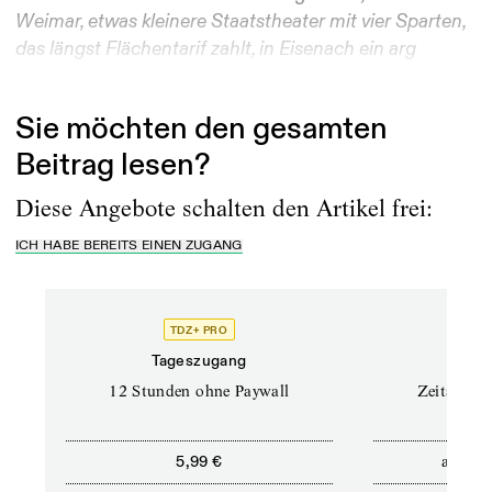
Weimar, etwas kleinere Staatstheater mit vier Sparten,
das längst Flächentarif zahlt, in Eisenach ein arg
gebeuteltes...
Sie möchten den gesamten
Beitrag lesen?
Diese Angebote schalten den Artikel frei:
ICH HABE BEREITS EINEN ZUGANG
TDZ+ PRO
Tageszugang
Stand
12 Stunden ohne Paywall
Zeitschrif
ab
5,99 €
5,9