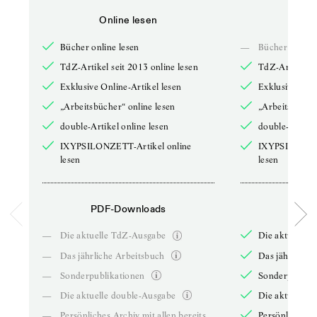
Online lesen
Onli
Bücher online lesen
—
Bücher online 
TdZ-Artikel seit 2013 online lesen
TdZ-Artikel se
Exklusive Online-Artikel lesen
Exklusive Onli
„Arbeitsbücher“ online lesen
„Arbeitsbücher
double-Artikel online lesen
double-Artikel
IXYPSILONZETT-Artikel online
IXYPSILONZET
lesen
lesen
PDF-Downloads
PDF-
—
Die aktuelle TdZ-Ausgabe
Die aktuelle 
—
Das jährliche Arbeitsbuch
Das jährliche 
—
Sonderpublikationen
Sonderpublika
—
Die aktuelle double-Ausgabe
Die aktuelle 
—
Persönliches Archiv mit allen bereits
Persönliches A