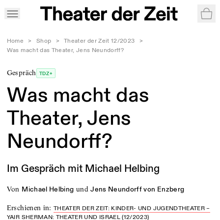
War
Home
>
Shop
>
Theater der Zeit 12/2023
>
Was macht das Theater, Jens Neundorff?
Gespräch
TDZ+
Was macht das
Theater, Jens
Neundorff?
Im Gespräch mit Michael Helbing
von
und
Michael Helbing
Jens Neundorff von Enzberg
Erschienen in
:
THEATER DER ZEIT: KINDER- UND JUGENDTHEATER –
YAIR SHERMAN: THEATER UND ISRAEL (12/2023)