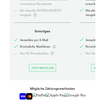
erworbenen Downloads
erworbenen D
—
Die aktuelle IXYPSILONZETT-
Die aktuelle
Ausgabe
Ausgabe
Sonstiges
So
Anmelden per E-Mail
Anmelden per 
Persönliche Merklisten
Persönliche Me
—
Nur für Privatkunden
—
Nur für Priva
JETZT BESTELLEN
30 TAGE 
Mögliche Zahlungsmethoden