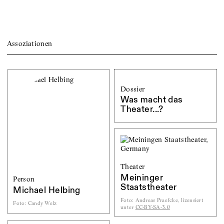
Assoziationen
Dossier
Was macht das
Theater...?
Theater
Meininger
Person
Staatstheater
Michael Helbing
Foto
:
Andreas Praefcke, lizensiert
Foto
:
Candy Welz
unter
CC-BY-SA-3.0