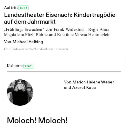
Auftritt
TDZ+
Landestheater Eisenach: Kindertragödie
auf dem Jahrmarkt
„Frühlings Erwachen" von Frank Wedekind – Regie Anna
Magdalena Fitzi, Bühne und Kostüme Verena Hemmerlein
von
Michael Helbing
Foto
:
Tobias Kromke/Landestheater Eisenach
Kolumne
TDZ+
von
Marion Hélène Weber
und
Azeret Koua
Moloch! Moloch!