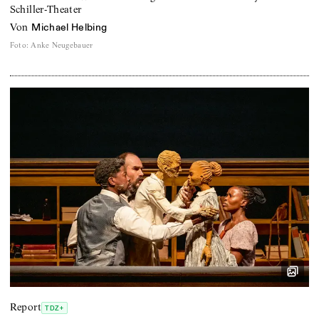
Schiller-Theater
von
Michael Helbing
Foto
:
Anke Neugebauer
Report
TDZ+