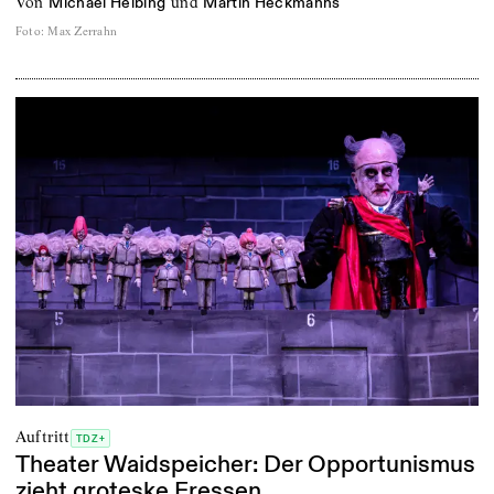
von
und
Michael Helbing
Martin Heckmanns
Foto
:
Max Zerrahn
Auftritt
TDZ+
Theater Waidspeicher: Der Opportunismus
zieht groteske Fressen