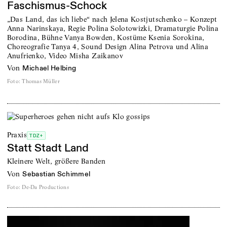
Faschismus-Schock
„Das Land, das ich liebe“ nach Jelena Kostjutschenko – Konzept
Anna Narinskaya, Regie Polina Solotowizki, Dramaturgie Polina
Borodina, Bühne Vanya Bowden, Kostüme Ksenia Sorokina,
Choreografie Tanya 4, Sound Design Alina Petrova und Alina
Anufrienko, Video Misha Zaikanov
von
Michael Helbing
Foto
:
Thomas Müller
Praxis
TDZ+
Statt Stadt Land
Kleinere Welt, größere Banden
von
Sebastian Schimmel
Foto
:
De-Da Productions