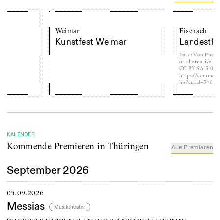
Weimar
Eisenach
Kunstfest Weimar
Landestheater Ei
Foto
:
Von Photo by CEphoto,
or alternatively © CEphoto, U
CC BY-SA 3.0,
https://commons.wikimedia.or
hp?curid=34676559
KALENDER
Kommende Premieren in Thüringen
Alle Premieren
September 2026
05.09.2026
Messias
Musiktheater