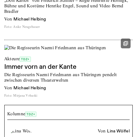
„Don Karlos“ von Friedrich Schiller – Regie Henriette Hörnigk,
Bühne und Kostüme Henrike Engel, Sound und Video Bernd
Bradler
von
Michael Helbing
Foto
:
Anke Neugebauer
Akteure
TDZ+
Immer vorn an der Kante
Die Regisseurin Naemi Friedmann aus Thüringen pendelt
zwischen diversen Theaterwelten
von
Michael Helbing
Foto
:
Mirjana Vrbaski
Kolumne
TDZ+
von
Lina Wölfel