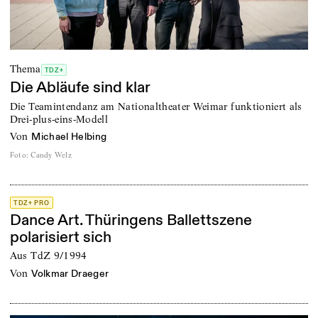
Thema
TDZ+
Die Abläufe sind klar
Die Teamintendanz am Nationaltheater Weimar funktioniert als
Drei-plus-eins-Modell
von
Michael Helbing
Foto
:
Candy Welz
TDZ+ PRO
Dance Art. Thüringens Ballettszene
polarisiert sich
Aus TdZ 9/1994
von
Volkmar Draeger