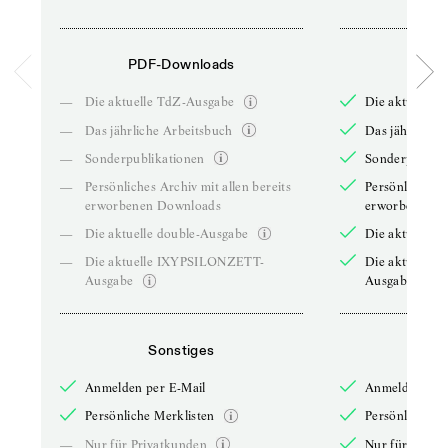
PDF-Downloads
PDF-
—
Die aktuelle TdZ-Ausgabe
Die aktuelle 
—
Das jährliche Arbeitsbuch
Das jährliche 
—
Sonderpublikationen
Sonderpublika
—
Persönliches Archiv mit allen bereits
Persönliches A
erworbenen Downloads
erworbenen D
—
Die aktuelle double-Ausgabe
Die aktuelle 
—
Die aktuelle IXYPSILONZETT-
Die aktuelle
Ausgabe
Ausgabe
Sonstiges
So
Anmelden per E-Mail
Anmelden per 
Persönliche Merklisten
Persönliche Me
—
Nur für Privatkunden
Nur für Priva