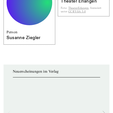
Theater Erlangen
Foto
:
TheaterErlangen
, lizensiert
unter
CC BY-SA 3.0
Person
Susanne Ziegler
Neuerscheinungen im Verlag