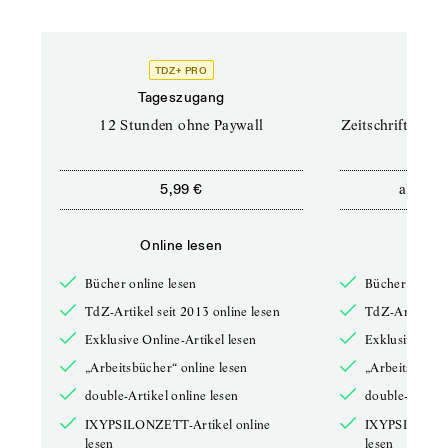
TDZ+ PRO
TD
Tageszugang
Prof
12 Stunden ohne Paywall
Zeitschriften un
ab
5,99 €
12,5
Online lesen
Onli
Bücher online lesen
Bücher online 
TdZ-Artikel seit 2013 online lesen
TdZ-Artikel se
Exklusive Online-Artikel lesen
Exklusive Onli
„Arbeitsbücher“ online lesen
„Arbeitsbücher
double-Artikel online lesen
double-Artikel
IXYPSILONZETT-Artikel online
IXYPSILONZET
lesen
lesen