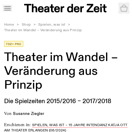
War
Home
>
Shop
>
Spielen, was ist
>
Theater im Wandel – Veränderung aus Prinzip
TDZ+ PRO
Theater im Wandel –
Veränderung aus
Prinzip
Die Spielzeiten 2015/2016 – 2017/2018
von
Susanne Ziegler
Erschienen in
:
SPIELEN, WAS IST – 15 JAHRE INTENDANZ KATJA OTT
AM THEATER ERLANGEN (06/2024)