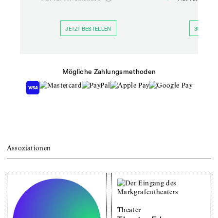
JETZT BESTELLEN
30 TAGE 
Mögliche Zahlungsmethoden
Assoziationen
Theater