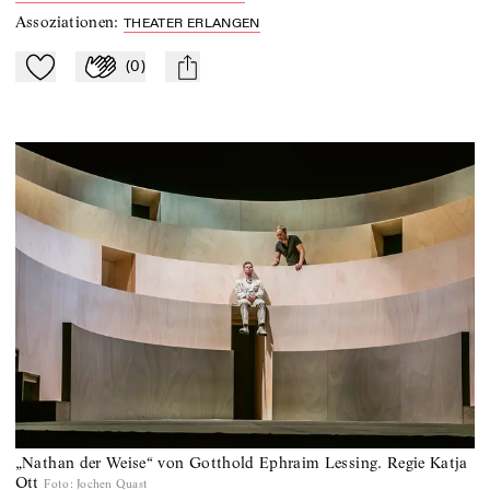
Assoziationen
:
THEATER ERLANGEN
(
0
)
Zu Mein-TdZ hinzufügen
Applaudieren
mail
„Nathan der Weise“ von Gotthold Ephraim Lessing. Regie Katja
Ott
Foto
:
Jochen Quast