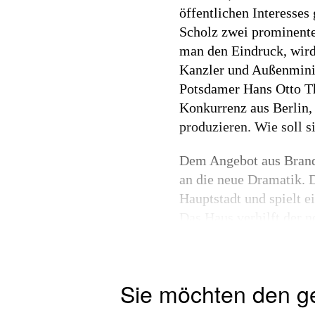
öffentlichen Interesses
Scholz zwei prominente
man den Eindruck, wird
Kanzler und Außenminis
Potsdamer Hans Otto The
Konkurrenz aus Berlin, 
produzieren. Wie soll 
Dem Angebot aus Brande
an die neue Dramatik. D
Hauptstadt und spielt ei
Das Haus verhilft der 
unaufhörlich produziert
großen Häuser und mehr 
Sie möchten den g