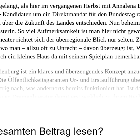
 gelangt, als hier im vergangenen Herbst mit Annalena
 Kandidaten um ein Direktmandat für den Bundestag ran
 über die Zukunft des Landes entschieden. Nun beheima
terin. So viel Aufmerksamkeit ist man hier nicht gewo
ater richtet sich der überregionale Blick nur selten. Zu
wo man – allzu oft zu Unrecht – davon überzeugt ist, 
sich ein kleines Haus da mit seinem Spielplan bemerkb
nburg ist ein klares und überzeugendes Konzept anzu
ie Öffentlichkeitsgaranten Ur- und Erstaufführung übe
frig nach, was andernorts bereits funktioniert hat. Ist
neuen Dramenliteratur damit erst wirklich zu ihrem Re
, allerdings müssen sie den Weg auf die Bühnen finden,
als nur ein Mal. So wirkt man hier mit an...
esamten Beitrag lesen?