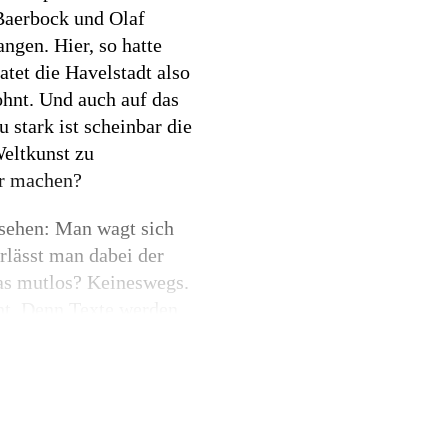
 Baerbock und Olaf
gen. Hier, so hatte
tet die Havelstadt also
hnt. Und auch auf das
 stark ist scheinbar die
Weltkunst zu
ar machen?
sehen: Man wagt sich
rlässt man dabei der
 das mutlos? Keineswegs.
cht. Denn Texte werden
 auch jenseits der