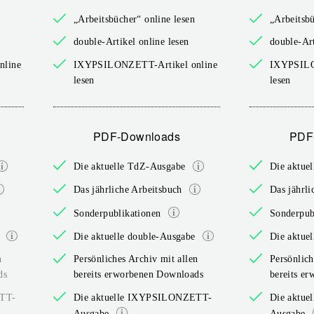
„Arbeitsbücher“ online lesen
„Arbeitsbü
double-Artikel online lesen
double-Art
nline
IXYPSILONZETT-Artikel online
IXYPSILO
lesen
lesen
PDF-Downloads
PDF
Die aktuelle TdZ-Ausgabe
Die aktue
Das jährliche Arbeitsbuch
Das jährli
Sonderpublikationen
Sonderpub
Die aktuelle double-Ausgabe
Die aktue
n
Persönliches Archiv mit allen
Persönlich
ds
bereits erworbenen Downloads
bereits e
ETT-
Die aktuelle IXYPSILONZETT-
Die aktu
Ausgabe
Ausgabe