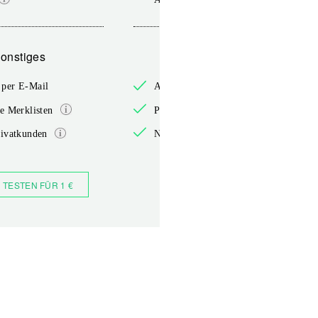
onstiges
Sonstiges
per E-Mail
Anmelden per E-Mail
e Merklisten
Persönliche Merklisten
rivatkunden
Nur für Privatkunden
 TESTEN FÜR 1 €
JETZT BESTELLEN