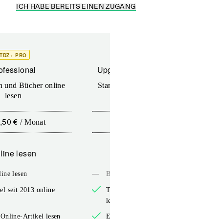
ICH HABE BEREITS EINEN ZUGANG
TDZ+ PRO
TDZ+
ofessional
Upgrade für Printabonnenten
en und Bücher online
Standard (TdZ+) – Zeitschriften
lesen
online lesen
,50 €
10,00 €
/
Monat
/
12 Monate
line lesen
Online lesen
ine lesen
—
Bücher online lesen
l seit 2013 online
TdZ-Artikel seit 2013 online
lesen
Online-Artikel lesen
Exklusive Online-Artikel lesen