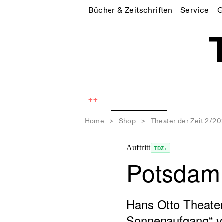
Bücher & Zeitschriften
Service
G
++
Home
>
Shop
>
Theater der Zeit 2/2
Auftritt
TDZ+
Potsdam:
Hans Otto Theater:
Sonnenaufgang“ v