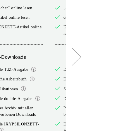
cher“ online lesen
„Arbeitsbücher“ online lesen
ikel online lesen
double-Artikel online lesen
NZETT-Artikel online
IXYPSILONZETT-Artikel online
lesen
-Downloads
PDF-Downloads
lle TdZ-Ausgabe
Die aktuelle TdZ-Ausgabe
che Arbeitsbuch
Das jährliche Arbeitsbuch
likationen
Sonderpublikationen
lle double-Ausgabe
Die aktuelle double-Ausgabe
es Archiv mit allen
Persönliches Archiv mit allen
rworbenen Downloads
bereits erworbenen Downloads
elle IXYPSILONZETT-
Die aktuelle IXYPSILONZETT-
Ausgabe