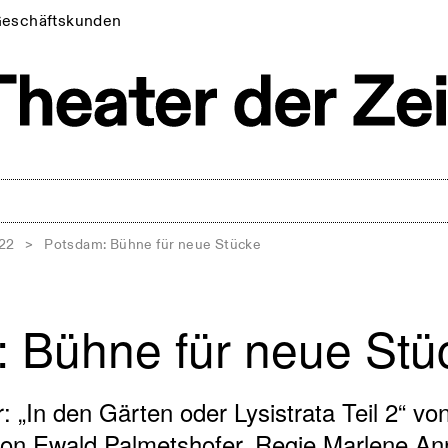
eschäftskunden
022
>
Potsdam: Bühne für neue Stücke
 Bühne für neue Stü
 „In den Gärten oder Lysistrata Teil 2“ von
on Ewald Palmetshofer. Regie Marlene An