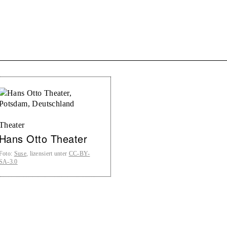
Theater
Hans Otto Theater
Foto
:
Suse
, lizensiert unter
CC-BY-
SA-3.0