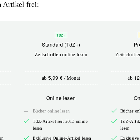
Artikel frei:
TDZ+
Standard (TdZ+)
Pr
l
Zeitschriften online lesen
Zeitschrift
5,99 €
12
ab
/
Monat
ab
Online lesen
On
—
Bücher online lesen
Bücher onl
e
TdZ-Artikel seit 2013 online
TdZ-Artike
lesen
lesen
en
Exklusive Online-Artikel lesen
Exklusive 