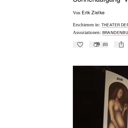
Erik Zielke
von
Erschienen in
:
THEATER DER
Assoziationen
:
BRANDENB
(
0
)
Zu Mein-TdZ hinzufügen
Applaudieren
mail