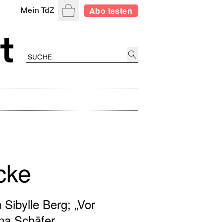
Warenkorb
Abo testen
Mein TdZ
cke
 Sibylle Berg; „Vor
na Schäfer