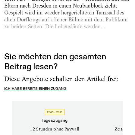
Eltern nach Dresden in einen Neubaublock zieht.
Gespielt wird im wieder hergerichteten Tanzsaal des
alten Dorfkrugs auf offener Bühne mit dem Publikum
zu beiden Seiten. Die Lebensläufe werden...
Erschienen am
28.9.2023
Sie möchten den gesamten
Beitrag lesen?
Diese Angebote schalten den Artikel frei:
ICH HABE BEREITS EINEN ZUGANG
TDZ+ PRO
Tageszugang
Stand
12 Stunden ohne Paywall
Zeitschrif