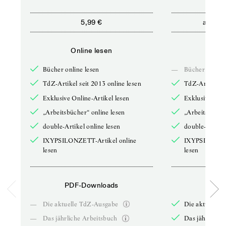
ab
5,99 €
5,9
Online lesen
Onli
Bücher online lesen
—
Bücher online 
TdZ-Artikel seit 2013 online lesen
TdZ-Artikel se
Exklusive Online-Artikel lesen
Exklusive Onli
„Arbeitsbücher“ online lesen
„Arbeitsbücher
double-Artikel online lesen
double-Artikel
IXYPSILONZETT-Artikel online
IXYPSILONZET
lesen
lesen
PDF-Downloads
PDF-
—
Die aktuelle TdZ-Ausgabe
Die aktuelle 
—
Das jährliche Arbeitsbuch
Das jährliche 