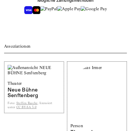
Mögliche Zahlungsmethoden
Assoziationen
Theater
Neue Bühne
Senftenberg
Foto
:
Steffen Rasche
, lizensiert
unter
CC BY-SA 3.0
Person