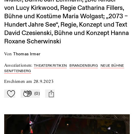
von Lucy Kirkwood, Regie Catharina Fillers,
Bühne und Kostüme Maria Wolgast; „2073 –
Hundert Jahre See“, Regie, Konzept und Text
David Czesienski, Bühne und Konzept Hanna
Roxane Scherwinski
von
Thomas Irmer
Assoziationen
:
THEATERKRITIKEN
BRANDENBURG
NEUE BÜHNE
SENFTENBERG
Erschienen am
28.9.2023
(
0
)
Zu Mein-TdZ hinzufügen
Applaudieren
mail