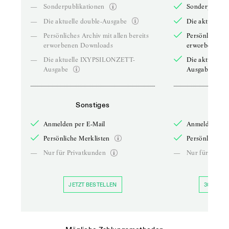
—
Sonderpublikationen
Sonderpublika
—
Die aktuelle double-Ausgabe
Die aktuelle 
—
Persönliches Archiv mit allen bereits
Persönliches A
erworbenen Downloads
erworbenen D
—
Die aktuelle IXYPSILONZETT-
Die aktuelle
Ausgabe
Ausgabe
Sonstiges
So
Anmelden per E-Mail
Anmelden per 
Persönliche Merklisten
Persönliche Me
—
Nur für Privatkunden
—
Nur für Priva
JETZT BESTELLEN
30 TAGE 