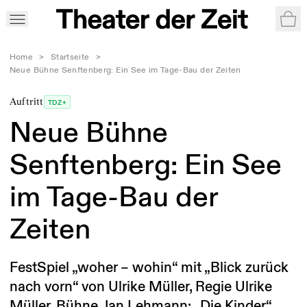
War
Home
>
Startseite
>
Neue Bühne Senftenberg: Ein See im Tage-Bau der Zeiten
Auftritt
TDZ+
Neue Bühne
Senftenberg: Ein See
im Tage-Bau der
Zeiten
FestSpiel „woher – wohin“ mit „Blick zurück
nach vorn“ von Ulrike Müller, Regie Ulrike
Müller, Bühne Jan Lehmann; „Die Kinder“