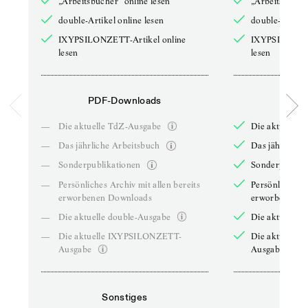
„Arbeitsbücher“ online lesen
„Arbeitsbücher
double-Artikel online lesen
double-Artikel
IXYPSILONZETT-Artikel online
IXYPSILONZET
lesen
lesen
PDF-Downloads
PDF-
—
Die aktuelle TdZ-Ausgabe
Die aktuelle 
—
Das jährliche Arbeitsbuch
Das jährliche 
—
Sonderpublikationen
Sonderpublika
—
Persönliches Archiv mit allen bereits
Persönliches A
erworbenen Downloads
erworbenen D
—
Die aktuelle double-Ausgabe
Die aktuelle 
—
Die aktuelle IXYPSILONZETT-
Die aktuelle
Ausgabe
Ausgabe
Sonstiges
So