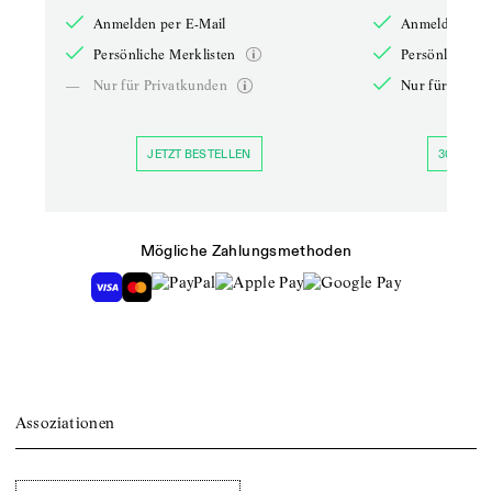
Anmelden per E-Mail
Anmelden per 
Persönliche Merklisten
Persönliche Me
—
Nur für Privatkunden
Nur für Priva
JETZT BESTELLEN
30 TAGE 
Mögliche Zahlungsmethoden
Assoziationen