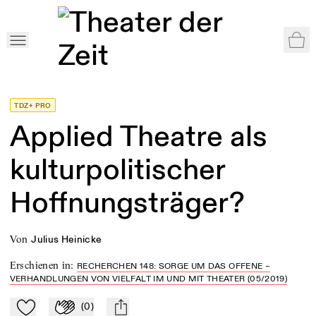
War
Home
>
Shop
>
Recherchen 148: Sorge um das Offene
>
Applied Theatre als kulturpolitischer Hoffnungsträger?
TDZ+ PRO
Applied Theatre als
kulturpolitischer
Hoffnungsträger?
von
Julius Heinicke
Erschienen in
:
RECHERCHEN 148: SORGE UM DAS OFFENE –
VERHANDLUNGEN VON VIELFALT IM UND MIT THEATER (05/2019)
(
0
)
Zu Mein-TdZ hinzufügen
Applaudieren
mail