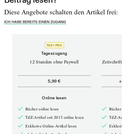
Beitrag lesen?
Diese Angebote schalten den Artikel frei:
ICH HABE BEREITS EINEN ZUGANG
TDZ+ PRO
TD
Tageszugang
Prof
12 Stunden ohne Paywall
Zeitschriften un
ab
5,99 €
12,5
Online lesen
Onli
Bücher online lesen
Bücher online 
TdZ-Artikel seit 2013 online lesen
TdZ-Artikel se
Exklusive Online-Artikel lesen
Exklusive Onli