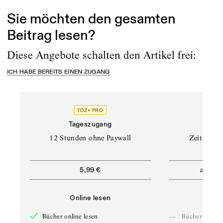
Sie möchten den gesamten
Beitrag lesen?
Diese Angebote schalten den Artikel frei:
ICH HABE BEREITS EINEN ZUGANG
TDZ+ PRO
Tageszugang
Stand
12 Stunden ohne Paywall
Zeitschrif
ab
5,99 €
5,9
Online lesen
Onli
Bücher online lesen
—
Bücher online 