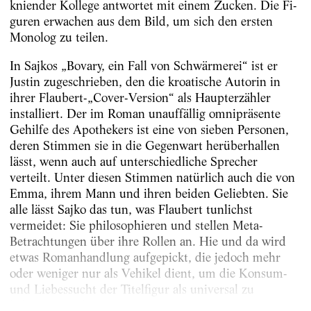
kniender Kollege antwortet mit einem Zucken. Die Fi­
guren erwachen aus dem Bild, um sich den ersten
Monolog zu teilen.
In Sajkos „Bovary, ein Fall von Schwärmerei“ ist er
Justin zugeschrieben, den die kroatische Autorin in
ihrer Flaubert-„Cover-Version“ als Haupterzähler
installiert. Der im Roman unauffällig omnipräsente
Gehilfe des Apothekers ist eine von sieben Personen,
deren Stimmen sie in die Gegenwart herüberhallen
lässt, wenn auch auf unterschiedliche Sprecher
verteilt. Unter diesen Stimmen natürlich auch die von
Emma, ihrem Mann und ihren beiden Geliebten. Sie
alle lässt ­Sajko das tun, was Flaubert tunlichst
vermeidet: Sie philosophieren und stellen Meta-
Betrachtungen über ihre Rollen an. Hie und da wird
etwas Romanhandlung aufgepickt, die jedoch mehr
oder weniger nur als Vehikel dient, um die Konsum-
und Liebessucht der Titelfigur als universal zu
behaupten. Ob wir...