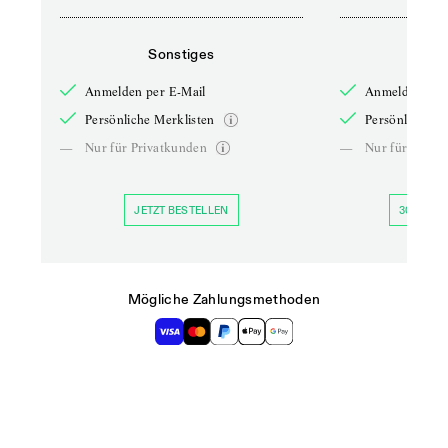
Sonstiges
So
Anmelden per E-Mail
Anmelden per 
Persönliche Merklisten
Persönliche Me
—
Nur für Privatkunden
—
Nur für Priva
JETZT BESTELLEN
30 TAGE 
Mögliche Zahlungsmethoden