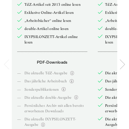
TdZ-Artikel seit 2013 online lesen
TdZ-Artikel se
Exklusive Online-Artikel lesen
Exklusive Onli
„Arbeitsbücher“ online lesen
„Arbeitsbücher
double-Artikel online lesen
double-Artikel
IXYPSILONZETT-Artikel online
IXYPSILONZET
lesen
lesen
PDF-Downloads
PDF-
—
Die aktuelle TdZ-Ausgabe
Die aktuelle 
—
Das jährliche Arbeitsbuch
Das jährliche 
—
Sonderpublikationen
Sonderpublika
—
Die aktuelle double-Ausgabe
Die aktuelle 
—
Persönliches Archiv mit allen bereits
Persönliches A
erworbenen Downloads
erworbenen D
—
Die aktuelle IXYPSILONZETT-
Die aktuelle
Ausgabe
Ausgabe