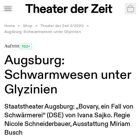
War
Home
>
Shop
>
Theater der Zeit 2/2020
>
Augsburg: Schwarmwesen unter Glyzinien
Auftritt
TDZ+
Augsburg:
Schwarmwesen unter
Glyzinien
Staatstheater Augsburg: „Bovary, ein Fall von
Schwärmerei“ (DSE) von Ivana Sajko. Regie
Nicole Schneiderbauer, Ausstattung Miriam
Busch