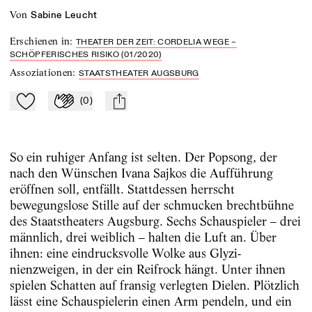
von
Sabine Leucht
Erschienen in
:
THEATER DER ZEIT: CORDELIA WEGE –
SCHÖPFERISCHES RISIKO (01/2020)
Assoziationen
:
STAATSTHEATER AUGSBURG
(
0
)
Zu Mein-TdZ hinzufügen
Applaudieren
mail
So ein ruhiger Anfang ist selten. Der Popsong, der
nach den Wünschen Ivana Sajkos die Aufführung
eröffnen soll, entfällt. Stattdessen herrscht
bewegungslose Stille auf der schmucken brechtbühne
des Staatstheaters Augsburg. Sechs Schauspieler – drei
männlich, drei weiblich – halten die Luft an. Über
ihnen: eine eindrucksvolle Wolke aus Gly­zi­
nienzweigen, in der ein Reifrock hängt. Unter ihnen
spielen Schatten auf fransig verlegten Dielen. Plötzlich
lässt eine Schauspielerin einen Arm pendeln, und ein