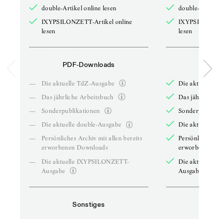
double-Artikel online lesen
double-Artikel
IXYPSILONZETT-Artikel online
IXYPSILONZET
lesen
lesen
PDF-Downloads
PDF-
—
Die aktuelle TdZ-Ausgabe
Die aktuelle 
—
Das jährliche Arbeitsbuch
Das jährliche 
—
Sonderpublikationen
Sonderpublika
—
Die aktuelle double-Ausgabe
Die aktuelle 
—
Persönliches Archiv mit allen bereits
Persönliches A
erworbenen Downloads
erworbenen D
—
Die aktuelle IXYPSILONZETT-
Die aktuelle
Ausgabe
Ausgabe
Sonstiges
So