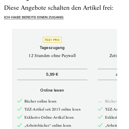
Diese Angebote schalten den Artikel frei:
ICH HABE BEREITS EINEN ZUGANG
TDZ+ PRO
Tageszugang
Stand
12 Stunden ohne Paywall
Zeitschrif
ab
5,99 €
5,9
Online lesen
Onli
Bücher online lesen
—
Bücher online 
TdZ-Artikel seit 2013 online lesen
TdZ-Artikel se
Exklusive Online-Artikel lesen
Exklusive Onli
„Arbeitsbücher“ online lesen
„Arbeitsbücher