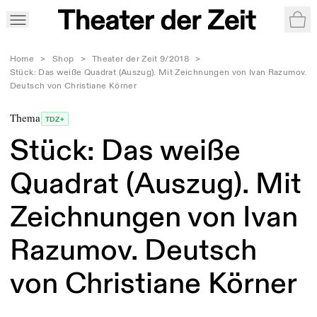
War
Home
>
Shop
>
Theater der Zeit 9/2018
>
Stück: Das weiße Quadrat (Auszug). Mit Zeichnungen von Ivan Razumov.
Deutsch von Christiane Körner
Thema
TDZ+
Stück: Das weiße
Quadrat (Auszug). Mit
Zeichnungen von Ivan
Razumov. Deutsch
von Christiane Körner