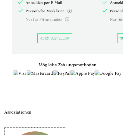
Anmelden per E-Mail
Anmelden per 
Persönliche Merklisten
Persönliche Me
—
Nur für Privatkunden
—
Nur für Priva
JETZT BESTELLEN
30 TAGE 
Mögliche Zahlungsmethoden
Assoziationen