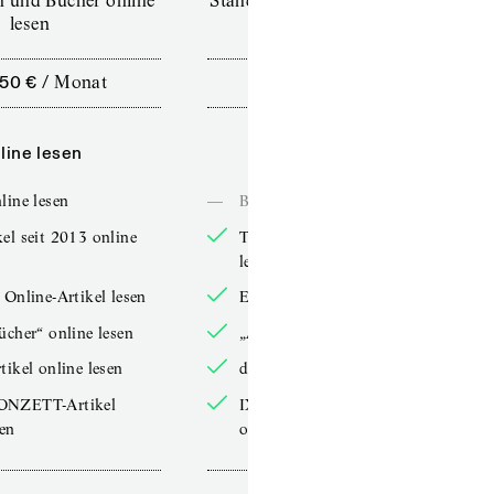
en und Bücher online
Standard (TdZ+) – Zeitschriften
lesen
online lesen
,50 €
/
Monat
10,00 €
/
12 Monate
line lesen
Online lesen
line lesen
—
Bücher online lesen
el seit 2013 online
TdZ-Artikel seit 2013 online
lesen
 Online-Artikel lesen
Exklusive Online-Artikel lesen
ücher“ online lesen
„Arbeitsbücher“ online lesen
tikel online lesen
double-Artikel online lesen
ONZETT-Artikel
IXYPSILONZETT-Artikel
sen
online lesen