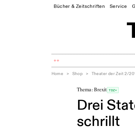
Bücher & Zeitschriften
Service
G
++
Home
>
Shop
>
Theater der Zeit 2/20
Thema: Brexit
TDZ+
Drei Sta
schrillt