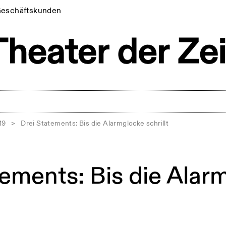
eschäftskunden
19
>
Drei Statements: Bis die Alarmglocke schrillt
tements: Bis die Alar