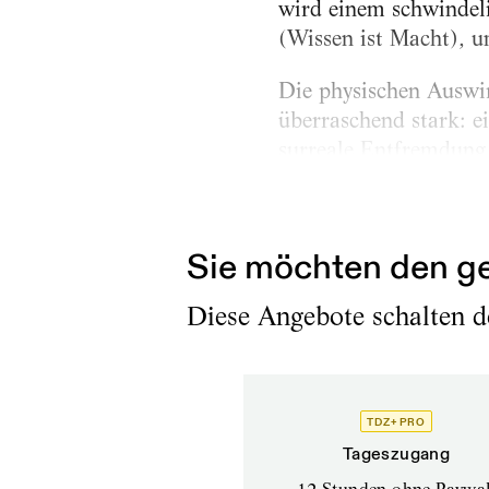
wird einem schwindeli
(Wissen ist Macht), 
Die physischen Auswir
überraschend stark: e
surreale Entfremdung 
Trauer. Die Stimmung,
wurde mithilfe einer 
Sie möchten den ge
Diese Angebote schalten de
TDZ+ PRO
Tageszugang