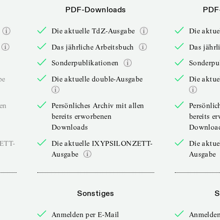
PDF-Downloads
PDF
Die aktuelle TdZ-Ausgabe
Die aktu
Das jährliche Arbeitsbuch
Das jährl
Sonderpublikationen
Sonderpu
be
Die aktuelle double-Ausgabe
Die aktue
len
Persönliches Archiv mit allen
Persönlic
bereits erworbenen
bereits e
Downloads
Downloa
ZETT-
Die aktuelle IXYPSILONZETT-
Die aktu
Ausgabe
Ausgabe
Sonstiges
S
Anmelden per E-Mail
Anmelden