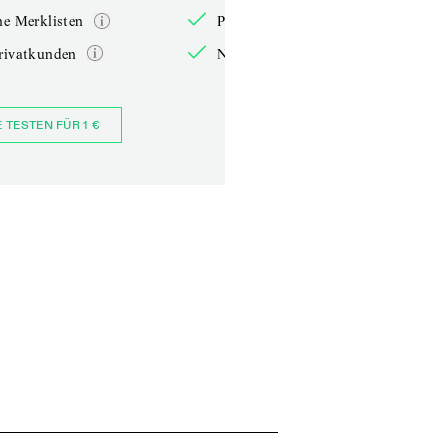
he Merklisten
Persönliche Merklisten
rivatkunden
Nur für Privatkunden
E TESTEN FÜR 1 €
JETZT BESTELLEN