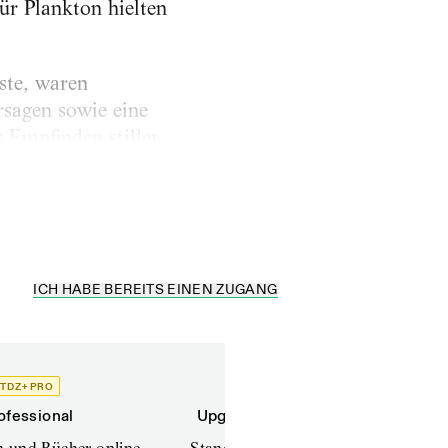
ür Plankton hielten
ste, waren
rsagen sowie eine
 Empfinden stiller
stritt zu stimmen,
ICH HABE BEREITS EINEN ZUGANG
TDZ+ PRO
TDZ+
ofessional
Upgrade für Printabonnenten