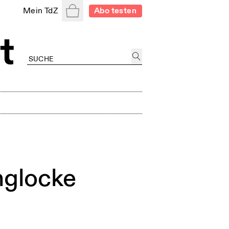
Warenkorb
Mein TdZ
Abo testen
mglocke