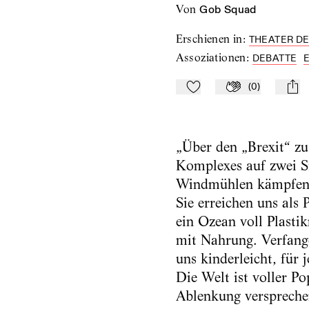
von
Gob Squad
Erschienen in
:
THEATER DER
Assoziationen
:
DEBATTE
(
0
)
Zu Mein-TdZ hinzufügen
Applaudieren
mail
„Über den „Brexit“ zu 
Komplexes auf zwei Si
Windmühlen kämpfen. 
Sie erreichen uns als
ein Ozean voll Plastik
mit Nahrung. Verfange
uns kinderleicht, für
Die Welt ist voller P
Ablenkung versprechen