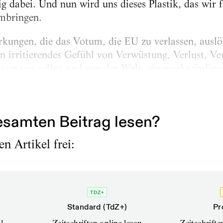
g dabei. Und nun wird uns dieses Plastik, das wir f
umbringen.
kungen, die das Votum, die EU zu verlassen, auslö
in irritierendes Gefühl von Verwüstung, Verlust, Ve
von uns selbst und von der Welt, ein merkwürdiges
 welche die Menschen dazu veranlasste, für den Au
Kombination von Faktoren geschaffen, die vorher...
samten Beitrag lesen?
n Artikel frei:
TDZ+
Standard (TdZ+)
Pr