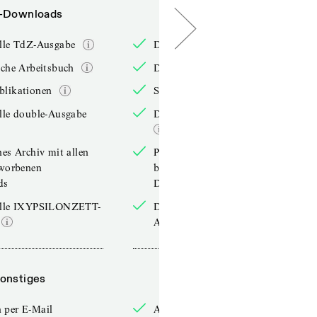
-Downloads
PDF-Downloads
elle TdZ-Ausgabe
Die aktuelle TdZ-Ausgabe
iche Arbeitsbuch
Das jährliche Arbeitsbuch
blikationen
Sonderpublikationen
lle double-Ausgabe
Die aktuelle double-Ausgabe
hes Archiv mit allen
Persönliches Archiv mit allen
rworbenen
bereits erworbenen
ds
Downloads
elle IXYPSILONZETT-
Die aktuelle IXYPSILONZETT-
Ausgabe
onstiges
Sonstiges
 per E-Mail
Anmelden per E-Mail