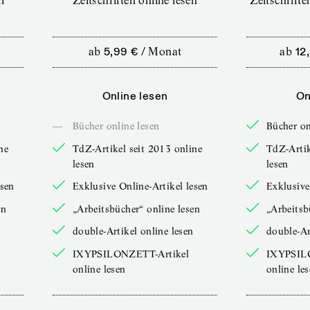
l
Zeitschriften online lesen
Zeitschrift
ab
5,99 €
/
Monat
ab
12
Online lesen
On
—
Bücher online lesen
Bücher on
ne
TdZ-Artikel seit 2013 online
TdZ-Artik
lesen
lesen
esen
Exklusive Online-Artikel lesen
Exklusive
en
„Arbeitsbücher“ online lesen
„Arbeitsb
double-Artikel online lesen
double-Ar
IXYPSILONZETT-Artikel
IXYPSIL
online lesen
online le