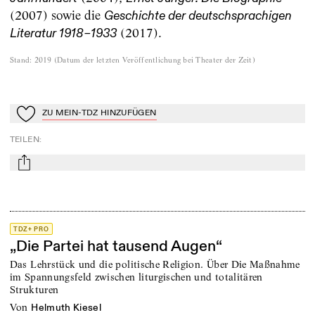
(2007) sowie die
Geschichte der deutschsprachigen
(2017).
Literatur 1918–1933
Stand
:
2019
(
Datum der letzten Veröffentlichung bei Theater der Zeit
)
ZU MEIN-TDZ HINZUFÜGEN
Zu Mein-TdZ hinzufügen
TEILEN
:
mail
TDZ+ PRO
„Die Partei hat tausend Augen“
Das Lehrstück und die politische Religion. Über Die Maßnahme
im Spannungsfeld zwischen liturgischen und totalitären
Strukturen
von
Helmuth Kiesel