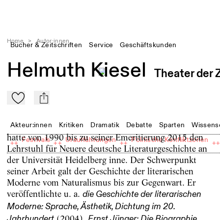
Home
>
Autor:innen
Bücher & Zeitschriften
Service
Geschäftskunden
Helmuth Kiesel
Zu Mein-TdZ hinzufügen
mail
Akteur:innen
Kritiken
Dramatik
Debatte
Sparten
Wissens
hatte von 1990 bis zu seiner Emeritierung 2015 den
Festivals
Uraufführungen
Politische Konfliktzonen
++
++
++
+
Lehrstuhl für Neuere deutsche Literaturgeschichte an
der Universität Heidelberg inne. Der Schwerpunkt
seiner Arbeit galt der Geschichte der literarischen
Moderne vom Naturalismus bis zur Gegenwart. Er
veröffentlichte u. a.
die Geschichte der literarischen
Moderne: Sprache, Ästhetik, Dichtung im 20.
(2004),
Jahrhundert
Ernst Jünger: Die Biographie