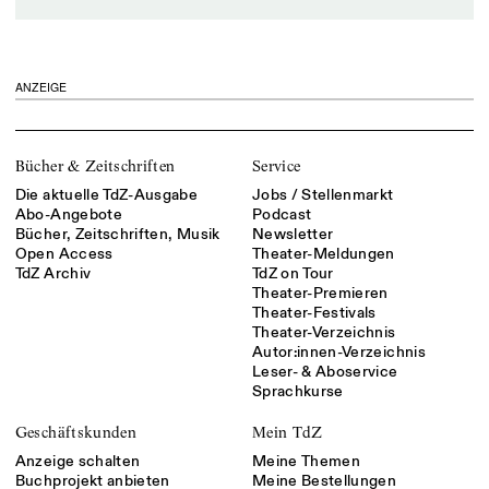
ANZEIGE
Bücher & Zeitschriften
Service
Die aktuelle TdZ-Ausgabe
Jobs / Stellenmarkt
Abo-Angebote
Podcast
Bücher, Zeitschriften, Musik
Newsletter
Open Access
Theater-Meldungen
TdZ Archiv
TdZ on Tour
Theater-Premieren
Theater-Festivals
Theater-Verzeichnis
Autor:innen-Verzeichnis
Leser- & Aboservice
Sprachkurse
Geschäftskunden
Mein TdZ
Anzeige schalten
Meine Themen
Buchprojekt anbieten
Meine Bestellungen