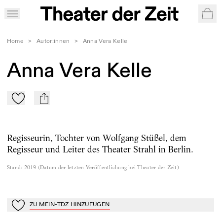
War
Home
>
Autor:innen
>
Anna Vera Kelle
Anna Vera Kelle
Zu Mein-TdZ hinzufügen
mail
Regisseurin, Tochter von Wolfgang Stüßel, dem
Regisseur und Leiter des Theater Strahl in Berlin.
Stand
:
2019
(
Datum der letzten Veröffentlichung bei Theater der Zeit
)
ZU MEIN-TDZ HINZUFÜGEN
Zu Mein-TdZ hinzufügen