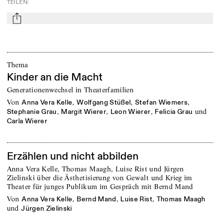
TEILEN
:
mail
Thema
Kinder an die Macht
Generationenwechsel in Theaterfamilien
von
,
,
,
Anna Vera Kelle
Wolfgang Stüßel
Stefan Wiemers
,
,
,
und
Stephanie Grau
Margit Wierer
Leon Wierer
Felicia Grau
Carla Wierer
Erzählen und nicht abbilden
Anna Vera Kelle, Thomas Maagh, Luise Rist und Jürgen
Zielinski über die Ästhetisierung von Gewalt und Krieg im
Theater für junges Publikum im Gespräch mit Bernd Mand
von
,
,
,
Anna Vera Kelle
Bernd Mand
Luise Rist
Thomas Maagh
und
Jürgen Zielinski