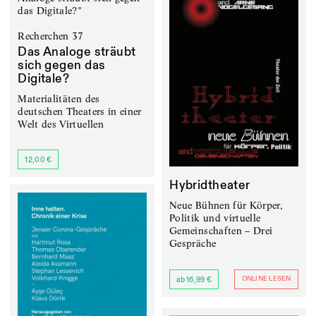
Recherchen 37
Das Analoge sträubt
sich gegen das
Digitale?
Materialitäten des
deutschen Theaters in einer
Welt des Virtuellen
12,00 €
Hybridtheater
Neue Bühnen für Körper,
Politik und virtuelle
Gemeinschaften – Drei
Gespräche
ONLINE LESEN
ab 16,99 €