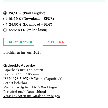
(Printausgabe)
24,50 €
(Download – EPUB)
19,99 €
(Download – PDF)
24,50 €
(online lesen)
ab
12,50 €
IN DEN WARENKORB
ONLINE LESEN
Erschienen im Juni 2021
Gedruckte Ausgabe
Paperback
mit 168 Seiten
Format
215
×
285
mm
ISBN
978-3-95749-364-4
(
Paperback
)
sofort lieferbar
versandfertig in 1 bis 3 Werktagen
portofrei nach Deutschland
Versandkosten ins Ausland anzeigen