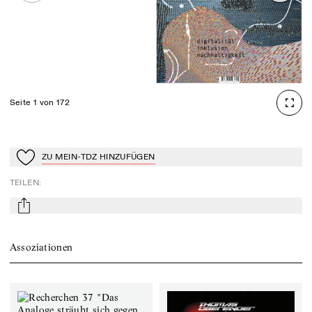
Seite 1 von 172
ZU MEIN-TDZ HINZUFÜGEN
Zu Mein-TdZ hinzufügen
TEILEN
:
mail
Assoziationen