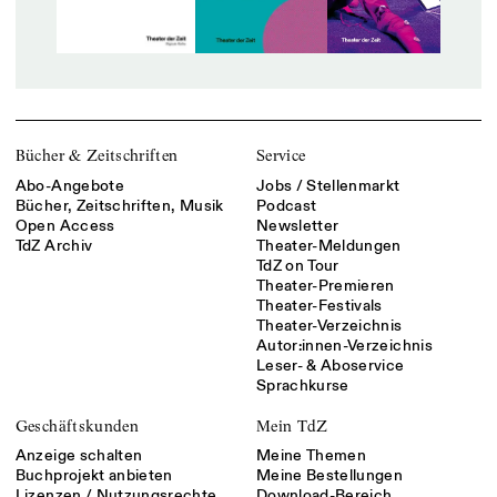
Bücher & Zeitschriften
Service
Abo-Angebote
Jobs / Stellenmarkt
Bücher, Zeitschriften, Musik
Podcast
Open Access
Newsletter
TdZ Archiv
Theater-Meldungen
TdZ on Tour
Theater-Premieren
Theater-Festivals
Theater-Verzeichnis
Autor:innen-Verzeichnis
Leser- & Aboservice
Sprachkurse
Geschäftskunden
Mein TdZ
Anzeige schalten
Meine Themen
Buchprojekt anbieten
Meine Bestellungen
Lizenzen / Nutzungsrechte
Download-Bereich