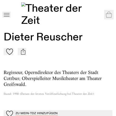
War
Home
>
Autor:innen
>
Dieter Reuscher
Dieter Reuscher
Zu Mein-TdZ hinzufügen
mail
Regisseur, Operndirektor des Theaters der Stadt
Cottbus; Oberspielleiter Musiktheater am Theater
Greifswald.
Stand
:
1990
(
Datum der letzten Veröffentlichung bei Theater der Zeit
)
ZU MEIN-TDZ HINZUFÜGEN
Zu Mein-TdZ hinzufügen