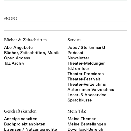
ANZEIGE
Bücher & Zeitschriften
Service
Abo-Angebote
Jobs / Stellenmarkt
Bücher, Zeitschriften, Musik
Podcast
Open Access
Newsletter
TdZ Archiv
Theater-Meldungen
TdZ on Tour
Theater-Premieren
Theater-Festivals
Theater-Verzeichnis
Autor:innen-Verzeichnis
Leser- & Aboservice
Sprachkurse
Geschäftskunden
Mein TdZ
Anzeige schalten
Meine Themen
Buchprojekt anbieten
Meine Bestellungen
Lizenzen / Nutzungsrechte
Download-Bereich