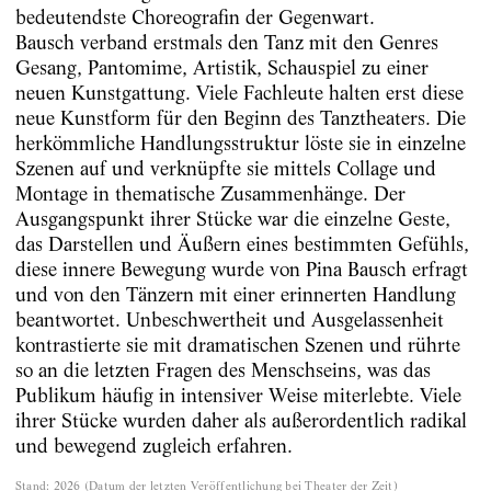
bedeutendste Choreografin der Gegenwart.
Bausch verband erstmals den Tanz mit den Genres
Gesang, Pantomime, Artistik, Schauspiel zu einer
neuen Kunstgattung. Viele Fachleute halten erst diese
neue Kunstform für den Beginn des Tanztheaters. Die
herkömmliche Handlungsstruktur löste sie in einzelne
Szenen auf und verknüpfte sie mittels Collage und
Montage in thematische Zusammenhänge. Der
Ausgangspunkt ihrer Stücke war die einzelne Geste,
das Darstellen und Äußern eines bestimmten Gefühls,
diese innere Bewegung wurde von Pina Bausch erfragt
und von den Tänzern mit einer erinnerten Handlung
beantwortet. Unbeschwertheit und Ausgelassenheit
kontrastierte sie mit dramatischen Szenen und rührte
so an die letzten Fragen des Menschseins, was das
Publikum häufig in intensiver Weise miterlebte. Viele
ihrer Stücke wurden daher als außerordentlich radikal
und bewegend zugleich erfahren.
Stand
:
2026
(
Datum der letzten Veröffentlichung bei Theater der Zeit
)