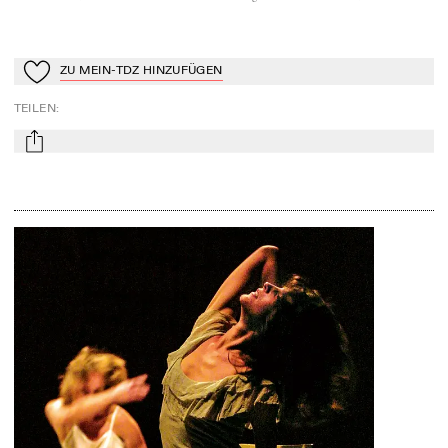
ZU MEIN-TDZ HINZUFÜGEN
Zu Mein-TdZ hinzufügen
TEILEN
:
mail