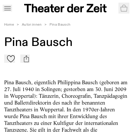
War
Home
>
Autor:innen
>
Pina Bausch
Pina Bausch
Zu Mein-TdZ hinzufügen
mail
Pina Bausch, eigentlich Philippina Bausch (geboren am
27. Juli 1940 in Solingen; gestorben am 30. Juni 2009
in Wuppertal): Tänzerin, Choreografin, Tanzpädagogin
und Ballettdirektorin des nach ihr benannten
Tanztheaters in Wuppertal. In den 1970er-Jahren
wurde Pina Bausch mit ihrer Entwicklung des
Tanztheaters zu einer Kultfigur der internationalen
Tanzszene. Sie gilt in der Fachwelt als die