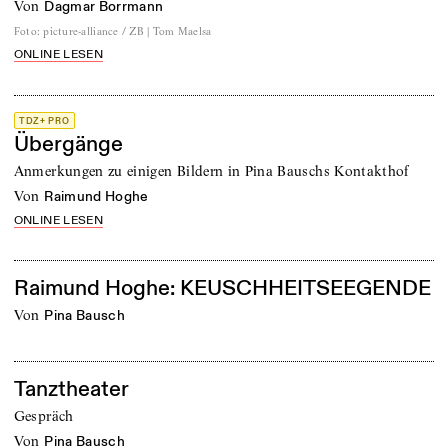
von
Dagmar Borrmann
Foto
:
picture-alliance / ZB | Tom Maelsa
ONLINE LESEN
TDZ+ PRO
Übergänge
Anmerkungen zu einigen Bildern in Pina Bauschs Kontakthof
von
Raimund Hoghe
ONLINE LESEN
Raimund Hoghe: KEUSCHHEITSEEGENDE
von
Pina Bausch
Tanztheater
Gespräch
von
Pina Bausch