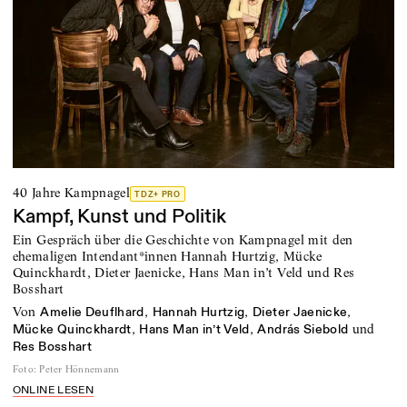
40 Jahre Kampnagel
TDZ+ PRO
Kampf, Kunst und Politik
Ein Gespräch über die Geschichte von Kampnagel mit den
ehemaligen Intendant*innen Hannah Hurtzig, Mücke
Quinckhardt, Dieter Jaenicke, Hans Man in’t Veld und Res
Bosshart
von
,
,
,
Amelie Deuflhard
Hannah Hurtzig
Dieter Jaenicke
,
,
und
Mücke Quinckhardt
Hans Man in’t Veld
András Siebold
Res Bosshart
Foto
:
Peter Hönnemann
ONLINE LESEN