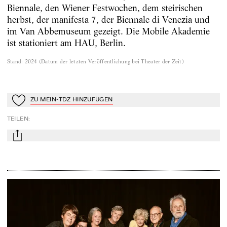
Biennale, den Wiener Festwochen, dem steirischen
herbst, der manifesta 7, der Biennale di Venezia und
im Van Abbemuseum gezeigt. Die Mobile Akademie
ist stationiert am HAU, Berlin.
Stand
:
2024
(
Datum der letzten Veröffentlichung bei Theater der Zeit
)
ZU MEIN-TDZ HINZUFÜGEN
Zu Mein-TdZ hinzufügen
TEILEN
:
mail