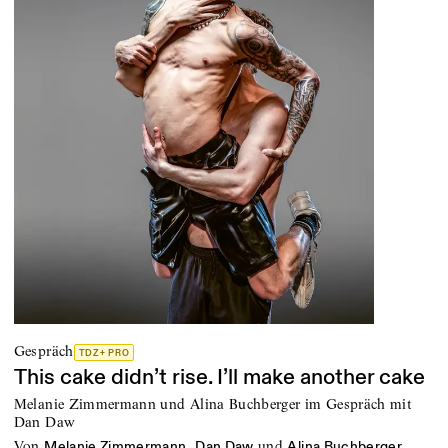
Gespräch
TDZ+ PRO
This cake didn’t rise. I’ll make another cake
Melanie Zimmermann und Alina Buchberger im Gespräch mit
Dan Daw
von
,
und
Melanie Zimmermann
Dan Daw
Alina Buchberger