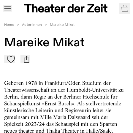
War
Home
>
Autor:innen
>
Mareike Mikat
Mareike Mikat
Zu Mein-TdZ hinzufügen
mail
Geboren 1978 in Frankfurt/Oder. Studium der
Theaterwissenschaft an der Humboldt-Universität zu
Berlin, dann Regie an der Berliner Hochschule für
Schauspielkunst »Ernst Busch«. Als stellvertretende
künstlerische Leiterin und Regisseurin leitet sie
gemeinsam mit Mille Maria Dalsgaard seit der
Spielzeit 2023/24 das Schauspiel mit den Sparten
neues theater und Thalia Theater in Halle/Saale.