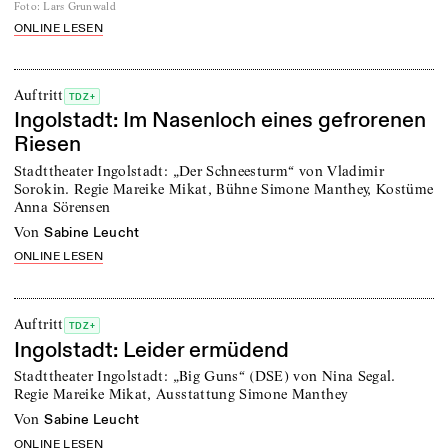
Foto
:
Lars Grunwald
ONLINE LESEN
Auftritt
TDZ+
Ingolstadt: Im Nasenloch eines gefrorenen
Riesen
Stadttheater Ingolstadt: „Der Schneesturm“ von Vladimir
Sorokin. Regie Mareike Mikat, Bühne Simone Manthey, Kostüme
Anna Sörensen
von
Sabine Leucht
ONLINE LESEN
Auftritt
TDZ+
Ingolstadt: Leider ermüdend
Stadttheater Ingolstadt: „Big Guns“ (DSE) von Nina Segal.
Regie Mareike Mikat, Ausstattung Simone Manthey
von
Sabine Leucht
ONLINE LESEN