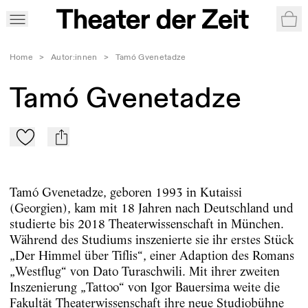
War
Home
>
Autor:innen
>
Tamó Gvenetadze
Tamó Gvenetadze
Zu Mein-TdZ hinzufügen
mail
Tamó Gvenetadze, geboren 1993 in Kutaissi
(Georgien), kam mit 18 Jahren nach Deutschland und
studierte bis 2018 Theaterwissenschaft in München.
Während des Studiums inszenierte sie ihr erstes Stück
„Der Himmel über Tiflis“, einer Adaption des Romans
„Westflug“ von Dato Turaschwili. Mit ihrer zweiten
Inszenierung „Tattoo“ von Igor Bauersima weite die
Fakultät Theaterwissenschaft ihre neue Studiobühne