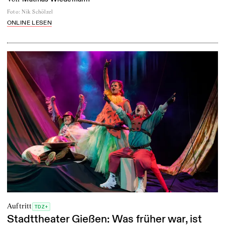
Foto
:
Nik Schölzel
ONLINE LESEN
Auftritt
TDZ+
Stadttheater Gießen: Was früher war, ist