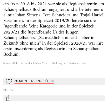
ein. Von 2018 bis 2021 war sie als Regieassistentin am
Schauspielhaus Bochum engagiert und arbeitete hier u.
a. mit Johan Simons, Tom Schneider und Trajal Harrell
zusammen. In der Spielzeit 2019/20 leitete sie die
Jugendbande
eine Kategorie und in der Spielzeit
K
2020/21 die Jugendbande Us des Jungen
Schauspielhauses. „Schrecklich amüsant – aber in
Zukunft ohne mich“ in der Spielzeit 2020/21 war ihre
erste Inszenierung als Regisseurin am Schauspielhaus
Bochum.
Stand
:
2026
(
Datum der letzten Veröffentlichung bei Theater der Zeit
)
ZU MEIN-TDZ HINZUFÜGEN
Zu Mein-TdZ hinzufügen
TEILEN
:
mail