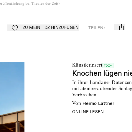
röffentlichung bei Theater der Zeit
)
ZU MEIN-TDZ HINZUFÜGEN
TEILEN
:
mail
Zu Mein-TdZ hinzufügen
Künstlerinsert
TDZ+
Knochen lügen ni
In ihrer Londoner Datenzent
mit atemberaubender Schlag
Verbrechen
von
Heimo Lattner
ONLINE LESEN