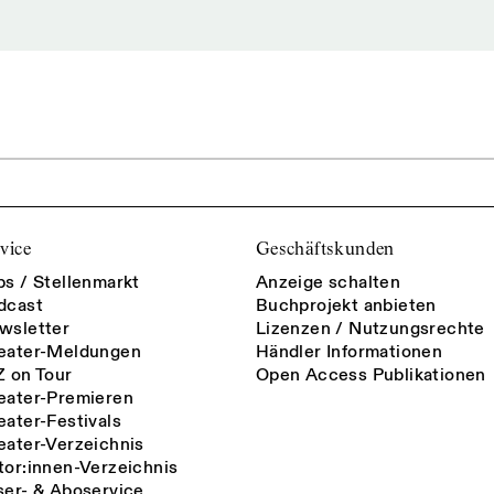
vice
Geschäftskunden
bs / Stellenmarkt
Anzeige schalten
dcast
Buchprojekt anbieten
wsletter
Lizenzen / Nutzungsrechte
eater-Meldungen
Händler Informationen
Z on Tour
Open Access Publikationen
eater-Premieren
eater-Festivals
eater-Verzeichnis
tor:innen-Verzeichnis
ser- & Aboservice