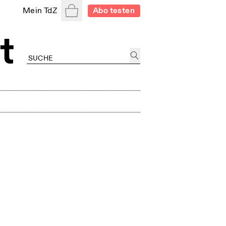
Warenkorb
Mein TdZ
Abo testen