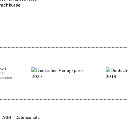
rachkurse
Kurt
ner
turszene
AGB
Datenschutz