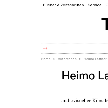
Bücher & Zeitschriften
Service
G
++
Home
>
Autor:innen
>
Heimo Lattner
Heimo La
audiovisueller Künstle