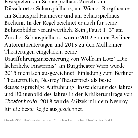
Festspielen, am Schauspielhaus Zürich, am
Düsseldorfer Schauspielhaus, am Wiener Burgtheater,
am Schauspiel Hannover und am Schauspielhaus
Bochum. In der Regel zeichnet er auch für seine
Bühnenbilder verantwortlich. Sein
Faust 1–3“ am
„
Zürcher Schauspielhaus wurde 2012 zu den Berliner
Autorentheatertagen und 2013 zu den Mülheimer
Theatertagen eingeladen. Seine
Uraufführungsinszenierung von Wolfram Lotz’ „Die
lächerliche Finsternis“ am Burgtheater Wien wurde
2015 mehrfach ausgezeichnet: Einladung zum Berliner
Theatertreffen, Nestroy Theaterpreis als beste
deutschsprachige Aufführung, Inszenierung des Jahres
und Bühnenbild des Jahres in der Kritikerumfrage von
. 2018 wurde Pařízek mit dem Nestroy
Theater heute
für die beste Regie ausgezeichnet.
Stand
:
2025
(
Datum der letzten Veröffentlichung bei Theater der Zeit
)