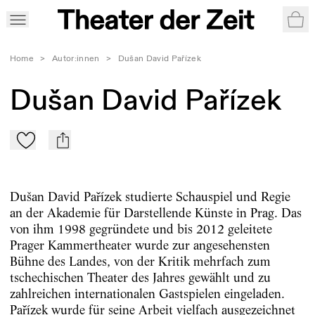
War
Home
>
Autor:innen
>
Dušan David Pařízek
Dušan David Pařízek
Zu Mein-TdZ hinzufügen
mail
Dušan David Pařízek studierte Schauspiel und Regie
an der Akademie für Darstellende Künste in Prag. Das
von ihm 1998 gegründete und bis 2012 geleitete
Prager Kammertheater wurde zur angesehensten
Bühne des Landes, von der Kritik mehrfach zum
tschechischen Theater des Jahres gewählt und zu
zahlreichen internationalen Gastspielen eingeladen.
Pařízek wurde für seine Arbeit vielfach ausgezeichnet