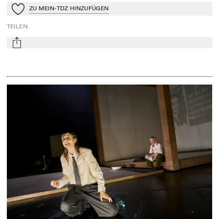
ZU MEIN-TDZ HINZUFÜGEN
Zu Mein-TdZ hinzufügen
TEILEN
:
mail