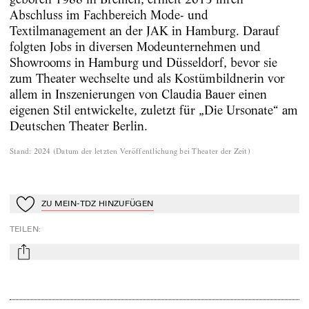
Abschluss im Fachbereich Mode- und
Textilmanagement an der JAK in Hamburg. Darauf
folgten Jobs in diversen Modeunternehmen und
Showrooms in Hamburg und Düsseldorf, bevor sie
zum Theater wechselte und als Kostümbildnerin vor
allem in Inszenierungen von Claudia Bauer einen
eigenen Stil entwickelte, zuletzt für „Die Ursonate“ am
Deutschen Theater Berlin.
Stand
:
2024
(
Datum der letzten Veröffentlichung bei Theater der Zeit
)
ZU MEIN-TDZ HINZUFÜGEN
Zu Mein-TdZ hinzufügen
TEILEN
:
mail