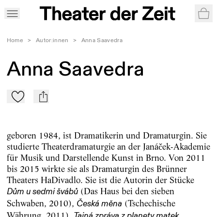
War
Home
>
Autor:innen
>
Anna Saavedra
Anna Saavedra
Zu Mein-TdZ hinzufügen
mail
geboren 1984, ist Dramatikerin und Dramaturgin. Sie
studierte Theaterdramaturgie an der Janáček-Akademie
für Musik und Darstellende Kunst in Brno. Von 2011
bis 2015 wirkte sie als Dramaturgin des Brünner
Theaters HaDivadlo. Sie ist die Autorin der Stücke
(Das Haus bei den sieben
Dům u sedmi švábů
Schwaben, 2010),
(Tschechische
Česká měna
Währung, 2011),
Tajná zpráva z planety matek