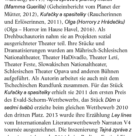
(Geheimbericht vom Planet der
(Mamma Guerilla)
Mütter, 2012),
(Raucherinnen
Kuřačky a spasitelky
und Erlöserinnen, 2011),
Olga (Horrory z Hrádečku)
(Olga – Horror im Hause Havel, 2016). Als
Drehbuchautorin nahm sie an Projekten sozial
ausgerichteter Theater teil. Ihre Stücke und
Dramatisierungen wurden am Mährisch-Schlesischen
Nationaltheater, Theater HaDivadlo, Theater Letí,
Theater Feste, Slowakischen Nationaltheater,
Schlesischen Theater Opava und anderen Bühnen
aufgeführt. Als Autorin arbeitet sie auch mit dem
Tschechischen Rundfunk zusammen. Für das Stück
erhielt sie 2011 den ersten Preis
Kuřačky a spasitelky
des Evald-Schorm-Wettbewerbs, das Stück
Dům u
erzielte beim gleichen Wettbewerb 2010
sedmi švábů
den dritten Platz. 2013 wurde ihre Erzählung
Ley lines
vom Internationalen Literaturwettbewerb Narraton V4
tournée ausgezeichnet. Die Inszenierung
Tajná zpráva z