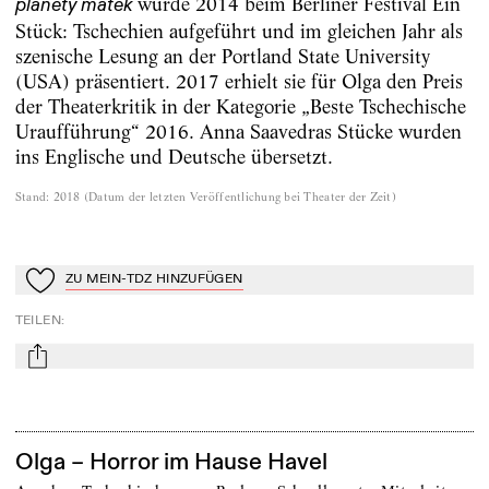
wurde 2014 beim Berliner Festival Ein
planety matek
Stück: Tschechien aufgeführt und im gleichen Jahr als
szenische Lesung an der Portland State University
(USA) präsentiert. 2017 erhielt sie für Olga den Preis
der Theaterkritik in der Kategorie „Beste Tschechische
Uraufführung“ 2016. Anna Saavedras Stücke wurden
ins Englische und Deutsche übersetzt.
Stand
:
2018
(
Datum der letzten Veröffentlichung bei Theater der Zeit
)
ZU MEIN-TDZ HINZUFÜGEN
Zu Mein-TdZ hinzufügen
TEILEN
:
mail
Olga – Horror im Hause Havel