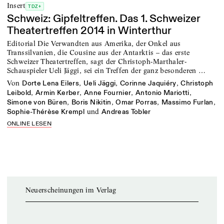
Insert
TDZ+
Schweiz: Gipfeltreffen. Das 1. Schweizer
Theatertreffen 2014 in Winterthur
Editorial Die Verwandten aus Amerika, der Onkel aus
Transsilvanien, die Cousine aus der Antarktis – das erste
Schweizer Theatertreffen, sagt der Christoph-Marthaler-
Schauspieler Ueli Jäggi, sei ein Treffen der ganz besonderen …
von
,
,
,
Dorte Lena Eilers
Ueli Jäggi
Corinne Jaquiéry
Christoph
,
,
,
,
Leibold
Armin Kerber
Anne Fournier
Antonio Mariotti
,
,
,
,
Simone von Büren
Boris Nikitin
Omar Porras
Massimo Furlan
und
Sophie-Thérèse Krempl
Andreas Tobler
ONLINE LESEN
Neuerscheinungen im Verlag