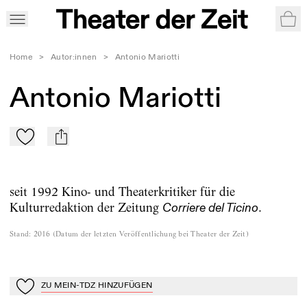
War
Home
>
Autor:innen
>
Antonio Mariotti
Antonio Mariotti
Zu Mein-TdZ hinzufügen
mail
seit 1992 Kino- und Theaterkritiker für die
Kulturredaktion der Zeitung
.
Corriere del Ticino
Stand
:
2016
(
Datum der letzten Veröffentlichung bei Theater der Zeit
)
ZU MEIN-TDZ HINZUFÜGEN
Zu Mein-TdZ hinzufügen