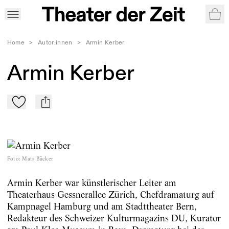
War
Home
>
Autor:innen
>
Armin Kerber
Armin Kerber
Zu Mein-TdZ hinzufügen
mail
Foto
:
Mats Bäcker
Armin Kerber war künstlerischer Leiter am
Theaterhaus Gessnerallee Zürich, Chefdramaturg auf
Kampnagel Hamburg und am Stadttheater Bern,
Redakteur des Schweizer Kulturmagazins DU, Kurator