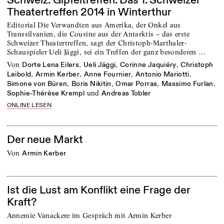
Schweiz: Gipfeltreffen. Das 1. Schweizer
Theatertreffen 2014 in Winterthur
Editorial Die Verwandten aus Amerika, der Onkel aus
Transsilvanien, die Cousine aus der Antarktis – das erste
Schweizer Theatertreffen, sagt der Christoph-Marthaler-
Schauspieler Ueli Jäggi, sei ein Treffen der ganz besonderen …
von
,
,
,
Dorte Lena Eilers
Ueli Jäggi
Corinne Jaquiéry
Christoph
,
,
,
,
Leibold
Armin Kerber
Anne Fournier
Antonio Mariotti
,
,
,
,
Simone von Büren
Boris Nikitin
Omar Porras
Massimo Furlan
und
Sophie-Thérèse Krempl
Andreas Tobler
ONLINE LESEN
Der neue Markt
von
Armin Kerber
Ist die Lust am Konflikt eine Frage der
Kraft?
Annemie Vanackere im Gespräch mit Armin Kerber