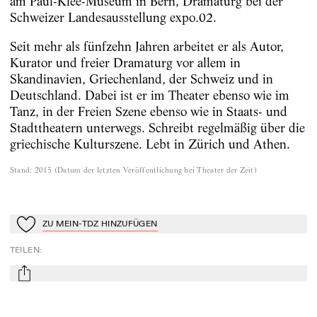
am Paul-Klee-Museum in Bern, Dramaturg bei der
Schweizer Landesausstellung expo.02.
Seit mehr als fünfzehn Jahren arbeitet er als Autor,
Kurator und freier Dramaturg vor allem in
Skandinavien, Griechenland, der Schweiz und in
Deutschland. Dabei ist er im Theater ebenso wie im
Tanz, in der Freien Szene ebenso wie in Staats- und
Stadttheatern unterwegs. Schreibt regelmäßig über die
griechische Kulturszene. Lebt in Zürich und Athen.
Stand
:
2015
(
Datum der letzten Veröffentlichung bei Theater der Zeit
)
ZU MEIN-TDZ HINZUFÜGEN
Zu Mein-TdZ hinzufügen
TEILEN
:
mail