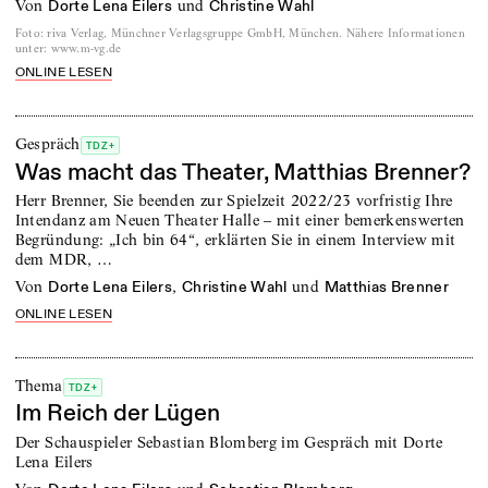
von
und
Dorte Lena Eilers
Christine Wahl
Foto
:
riva Verlag, Münchner Verlagsgruppe GmbH, München. Nähere Informationen
unter: www.m-vg.de
ONLINE LESEN
Gespräch
TDZ+
Was macht das Theater, Matthias Brenner?
Herr Brenner, Sie beenden zur Spielzeit 2022/23 vorfristig Ihre
Intendanz am Neuen Theater Halle – mit einer bemerkenswerten
Begründung: „Ich bin 64“, erklärten Sie in einem Interview mit
dem MDR, …
von
,
und
Dorte Lena Eilers
Christine Wahl
Matthias Brenner
ONLINE LESEN
Thema
TDZ+
Im Reich der Lügen
Der Schauspieler Sebastian Blomberg im Gespräch mit Dorte
Lena Eilers