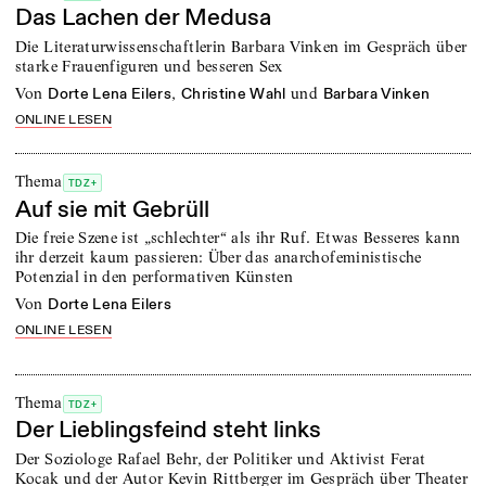
Das Lachen der Medusa
Die Literaturwissenschaftlerin Barbara Vinken im Gespräch über
starke Frauenfiguren und besseren Sex
von
,
und
Dorte Lena Eilers
Christine Wahl
Barbara Vinken
ONLINE LESEN
Thema
TDZ+
Auf sie mit Gebrüll
Die freie Szene ist „schlechter“ als ihr Ruf. Etwas Besseres kann
ihr derzeit kaum passieren: Über das anarchofeministische
Potenzial in den performativen Künsten
von
Dorte Lena Eilers
ONLINE LESEN
Thema
TDZ+
Der Lieblingsfeind steht links
Der Soziologe Rafael Behr, der Politiker und Aktivist Ferat
Kocak und der Autor Kevin Rittberger im Gespräch über Theater