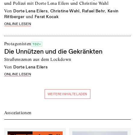
und Polizei mit Dorte Lena Eilers und Christine Wahl
von
,
,
,
Dorte Lena Eilers
Christine Wahl
Rafael Behr
Kevin
und
Rittberger
Ferat Kocak
ONLINE LESEN
Protagonisten
TDZ+
Die Unnützen und die Gekränkten
Straßenszenen aus dem Lockdown
von
Dorte Lena Eilers
ONLINE LESEN
WEITERE INHALTE LADEN
Assoziationen