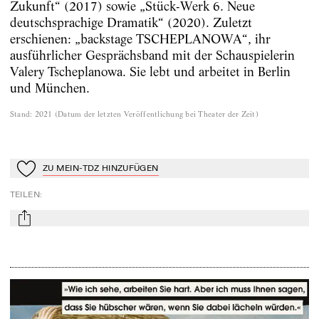
Zukunft“ (2017) sowie „Stück-Werk 6. Neue
deutschsprachige Dramatik“ (2020). Zuletzt
erschienen: „backstage TSCHEPLANOWA“, ihr
ausführlicher Gesprächsband mit der Schauspielerin
Valery Tscheplanowa. Sie lebt und arbeitet in Berlin
und München.
Stand
:
2021
(
Datum der letzten Veröffentlichung bei Theater der Zeit
)
ZU MEIN-TDZ HINZUFÜGEN
Zu Mein-TdZ hinzufügen
TEILEN
:
mail