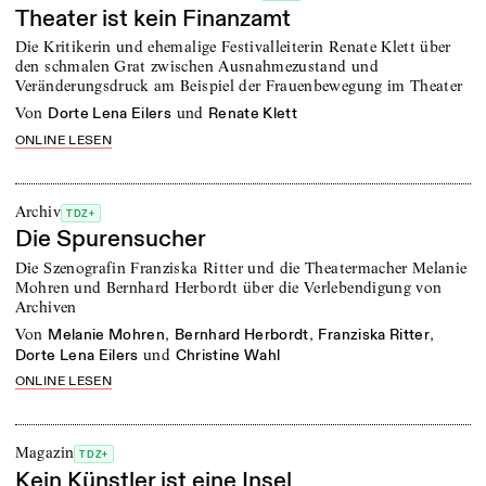
Theater ist kein Finanzamt
Die Kritikerin und ehemalige Festivalleiterin Renate Klett über
den schmalen Grat zwischen Ausnahmezustand und
Veränderungsdruck am Beispiel der Frauenbewegung im Theater
von
und
Dorte Lena Eilers
Renate Klett
ONLINE LESEN
Archiv
TDZ+
Die Spurensucher
Die Szenografin Franziska Ritter und die Theatermacher Melanie
Mohren und Bernhard Herbordt über die Verlebendigung von
Archiven
von
,
,
,
Melanie Mohren
Bernhard Herbordt
Franziska Ritter
und
Dorte Lena Eilers
Christine Wahl
ONLINE LESEN
Magazin
TDZ+
Kein Künstler ist eine Insel