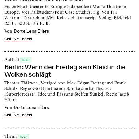
Freies Musiktheater in Europa/Independent Music Theatre in
Europe. Vier Fallstudien/Four Case Studies. Hg. von ITI
Zentrum Deutschland/M. Rebstock, transcript Verlag, Bielefeld
2020, 302 S., 35 EUR.
von
Dorte Lena Eilers
ONLINE LESEN
Auftritt
TDZ+
Berlin: Wenn der Freitag sein Kleid in die
Wolken schlägt
Theater Thikwa: „Vertigo“ von Max Edgar Freitag und Frank
Schulz. Regie Gerd Hartmann; Rambazamba Theater:
„Superforecast“. Idee und Fassung Steffen Sünkel. Regie Jacob
Höhne
von
Dorte Lena Eilers
ONLINE LESEN
Thema
TDZ+