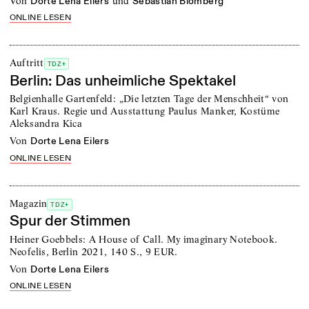
von
und
Dorte Lena Eilers
Sebastian Blomberg
ONLINE LESEN
Auftritt
TDZ+
Berlin: Das unheimliche Spektakel
Belgienhalle Gartenfeld: „Die letzten Tage der Menschheit“ von
Karl Kraus. Regie und Ausstattung Paulus Manker, Kostüme
Aleksandra Kica
von
Dorte Lena Eilers
ONLINE LESEN
Magazin
TDZ+
Spur der Stimmen
Heiner Goebbels: A House of Call. My imaginary Notebook.
Neofelis, Berlin 2021, 140 S., 9 EUR.
von
Dorte Lena Eilers
ONLINE LESEN