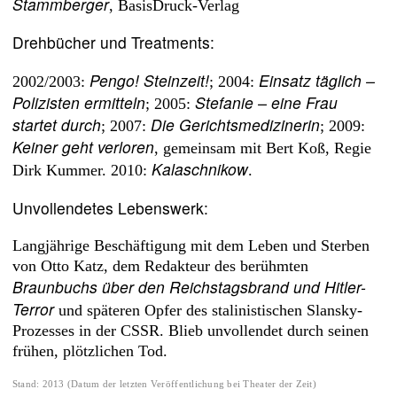
Stammberger
, BasisDruck-Verlag
Drehbücher und Treatments:
Pengo! Steinzeit!
Einsatz täglich –
2002/2003:
; 2004:
Polizisten ermitteln
Stefanie – eine Frau
; 2005:
startet durch
Die Gerichtsmedizinerin
; 2007:
; 2009:
Keiner geht verloren
, gemeinsam mit Bert Koß, Regie
Kalaschnikow
Dirk Kummer. 2010:
.
Unvollendetes Lebenswerk:
Langjährige Beschäftigung mit dem Leben und Sterben
von Otto Katz, dem Redakteur des berühmten
Braunbuchs über den Reichstagsbrand und Hitler-
Terror
und späteren Opfer des stalinistischen Slansky-
Prozesses in der CSSR. Blieb unvollendet durch seinen
frühen, plötzlichen Tod.
Stand
:
2013
(
Datum der letzten Veröffentlichung bei Theater der Zeit
)