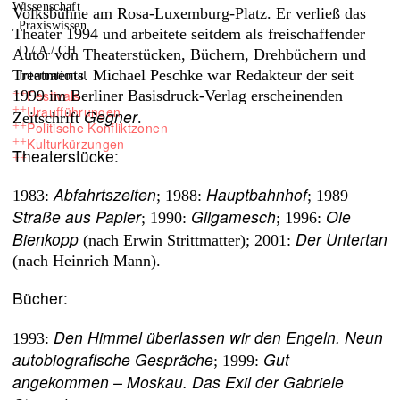
Wissenschaft
Volksbühne am Rosa-Luxemburg-Platz. Er verließ das
Praxiswissen
Theater 1994 und arbeitete seitdem als freischaffender
D / A / CH
Autor von Theaterstücken, Büchern, Drehbüchern und
Treatments. Michael Peschke war Redakteur der seit
International
1999 im Berliner Basisdruck-Verlag erscheinenden
++
Festivals
++
Uraufführungen
Gegner
Zeitschrift
.
++
Politische Konfliktzonen
++
Kulturkürzungen
Theaterstücke:
++
Abfahrtszeiten
Hauptbahnhof
1983:
; 1988:
; 1989
Straße aus Papier
Gilgamesch
Ole
; 1990:
; 1996:
Bienkopp
Der Untertan
(nach Erwin Strittmatter); 2001:
(nach Heinrich Mann).
Bücher:
Den Himmel überlassen wir den Engeln. Neun
1993:
autobiografische Gespräche
Gut
; 1999:
angekommen – Moskau. Das Exil der Gabriele