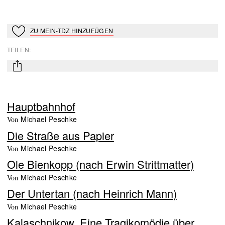
ZU MEIN-TDZ HINZUFÜGEN
Zu Mein-TdZ hinzufügen
TEILEN
:
mail
Hauptbahnhof
Michael Peschke
von
Die Straße aus Papier
Michael Peschke
von
Ole Bienkopp (nach Erwin Strittmatter)
Michael Peschke
von
Der Untertan (nach Heinrich Mann)
Michael Peschke
von
Kalaschnikow. Eine Tragikomödie über