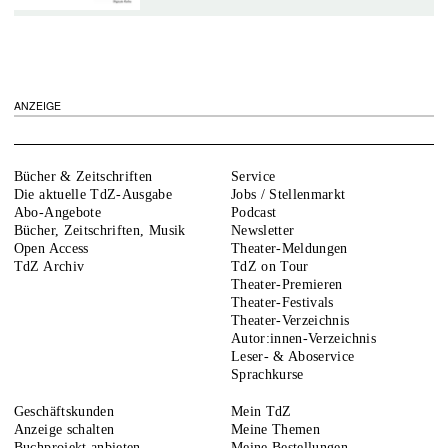
ANZEIGE
Bücher & Zeitschriften
Service
Die aktuelle TdZ-Ausgabe
Jobs / Stellenmarkt
Abo-Angebote
Podcast
Bücher, Zeitschriften, Musik
Newsletter
Open Access
Theater-Meldungen
TdZ Archiv
TdZ on Tour
Theater-Premieren
Theater-Festivals
Theater-Verzeichnis
Autor:innen-Verzeichnis
Leser- & Aboservice
Sprachkurse
Geschäftskunden
Mein TdZ
Anzeige schalten
Meine Themen
Buchprojekt anbieten
Meine Bestellungen