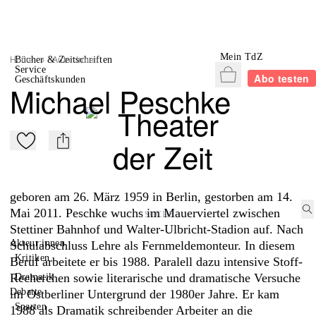
Mein TdZ
Home
>
Autor:innen
Bücher & Zeitschriften
Service
Warenkorb
Abo testen
Geschäftskunden
Michael Peschke
Zu Mein-TdZ hinzufügen
mail
geboren am 26. März 1959 in Berlin, gestorben am 14.
Mai 2011. Peschke wuchs im Mauerviertel zwischen
Stettiner Bahnhof und Walter-Ulbricht-Stadion auf. Nach
Akteur:innen
Schulabschluss Lehre als Fernmeldemonteur. In diesem
Kritiken
Beruf arbeitete er bis 1988. Paralell dazu intensive Stoff-
Recherchen sowie literarische und dramatische Versuche
Dramatik
Debatte
im Ostberliner Untergrund der 1980er Jahre. Er kam
Sparten
1988 als Dramatik schreibender Arbeiter an die