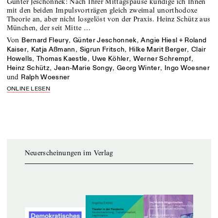
Günter Jeschonnek: Nach Ihrer Mittagspause kündige ich Ihnen
mit den beiden Impulsvorträgen gleich zweimal unorthodoxe
Theorie an, aber nicht losgelöst von der Praxis. Heinz Schütz aus
München, der seit Mitte …
von
,
,
Bernard Fleury
Günter Jeschonnek
Angie Hiesl + Roland
,
,
,
,
Kaiser
Katja Aßmann
Sigrun Fritsch
Hilke Marit Berger
Clair
,
,
,
,
Howells
Thomas Kaestle
Uwe Köhler
Werner Schrempf
,
,
,
Heinz Schütz
Jean-Marie Songy
Georg Winter
Ingo Woesner
und
Ralph Woesner
ONLINE LESEN
Neuerscheinungen im Verlag