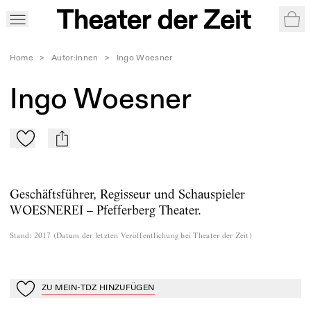
War
Home
>
Autor:innen
>
Ingo Woesner
Ingo Woesner
Zu Mein-TdZ hinzufügen
mail
Geschäftsführer, Regisseur und Schauspieler
WOESNEREI – Pfefferberg Theater.
Stand
:
2017
(
Datum der letzten Veröffentlichung bei Theater der Zeit
)
ZU MEIN-TDZ HINZUFÜGEN
Zu Mein-TdZ hinzufügen