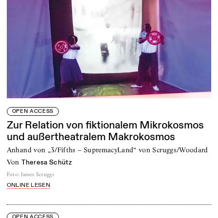
OPEN ACCESS
Zur Relation von fiktionalem Mikrokosmos
und außertheatralem Makrokosmos
Anhand von „3/Fifths – SupremacyLand“ von Scruggs/Woodard
von
Theresa Schütz
Foto
:
James Scruggs
ONLINE LESEN
OPEN ACCESS