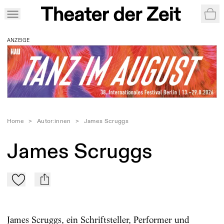
War
ANZEIGE
Home
>
Autor:innen
>
James Scruggs
James Scruggs
Zu Mein-TdZ hinzufügen
mail
James Scruggs, ein Schriftsteller, Performer und