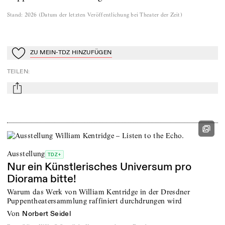
Stand
:
2026
(
Datum der letzten Veröffentlichung bei Theater der Zeit
)
ZU MEIN-TDZ HINZUFÜGEN
Zu Mein-TdZ hinzufügen
TEILEN
:
mail
Ausstellung
TDZ+
Nur ein Künstlerisches Universum pro
Diorama bitte!
Warum das Werk von William Kentridge in der Dresdner
Puppentheatersammlung raffiniert durchdrungen wird
von
Norbert Seidel