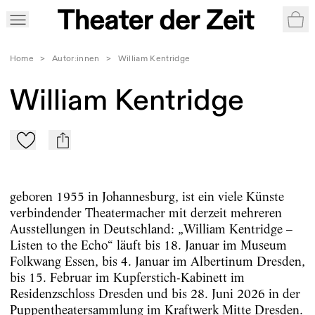
War
Home
>
Autor:innen
>
William Kentridge
William Kentridge
Zu Mein-TdZ hinzufügen
mail
geboren 1955 in Johannesburg, ist ein viele Künste
verbindender Theatermacher mit derzeit mehreren
Ausstellungen in Deutschland: „William Kentridge –
Listen to the Echo“ läuft bis 18. Januar im Museum
Folkwang Essen, bis 4. Januar im Albertinum Dresden,
bis 15. Februar im Kupferstich-Kabinett im
Residenzschloss Dresden und bis 28. Juni 2026 in der
Puppentheatersammlung im Kraftwerk Mitte Dresden.