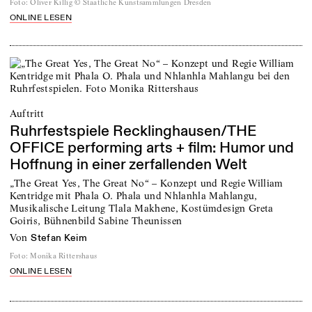
Foto
:
Oliver Killig © Staatliche Kunstsammlungen Dresden
ONLINE LESEN
Auftritt
Ruhrfestspiele Recklinghausen/THE
OFFICE performing arts + film: Humor und
Hoffnung in einer zerfallenden Welt
„The Great Yes, The Great No“ – Konzept und Regie William
Kentridge mit Phala O. Phala und Nhlanhla Mahlangu,
Musikalische Leitung Tlala Makhene, Kostümdesign Greta
Goiris, Bühnenbild Sabine Theunissen
von
Stefan Keim
Foto
:
Monika Rittershaus
ONLINE LESEN