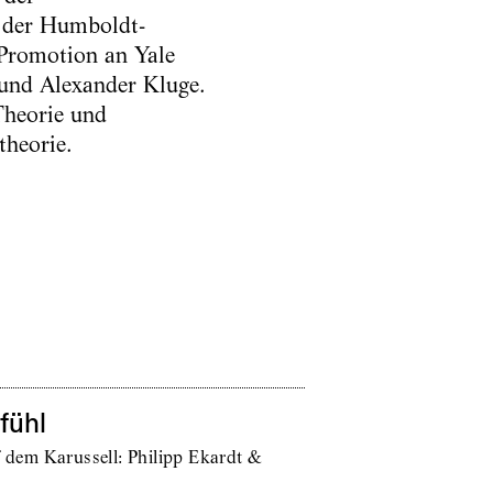
d der Humboldt-
. Promotion an Yale
 und Alexander Kluge.
Theorie und
theorie.
fühl
f dem Karussell: Philipp Ekardt &