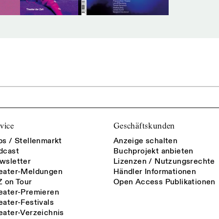
vice
Geschäftskunden
bs / Stellenmarkt
Anzeige schalten
dcast
Buchprojekt anbieten
wsletter
Lizenzen / Nutzungsrechte
eater-Meldungen
Händler Informationen
Z on Tour
Open Access Publikationen
eater-Premieren
eater-Festivals
eater-Verzeichnis