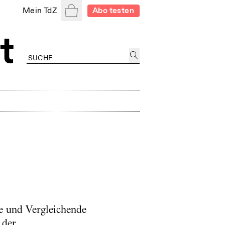
Warenkorb
Mein TdZ
Abo testen
ne und Vergleichende
 der