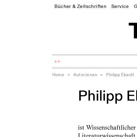
Bücher & Zeitschriften
Service
G
++
Home
>
Autor:innen
>
Philipp Ekardt
Philipp E
ist Wissenschaftliche
Literaturwissenschaf