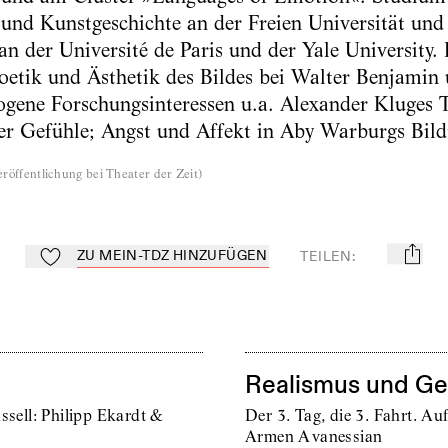
 und Kunstgeschichte an der Freien Universität un
 an der Université de Paris und der Yale University
Poetik und Ästhetik des Bildes bei Walter Benjamin
ogene Forschungsinteressen u.a. Alexander Kluges 
der Gefühle; Angst und Affekt in Aby Warburgs Bild
röffentlichung bei Theater der Zeit
)
ZU MEIN-TDZ HINZUFÜGEN
TEILEN
:
mail
Zu Mein-TdZ hinzufügen
Realismus und Ge
ssell: Philipp Ekardt &
Der 3. Tag, die 3. Fahrt. Au
Armen Avanessian