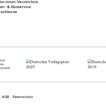
tor:innen-Verzeichnis
ser- & Aboservice
rachkurse
Kurt
ner
turszene
AGB
Datenschutz