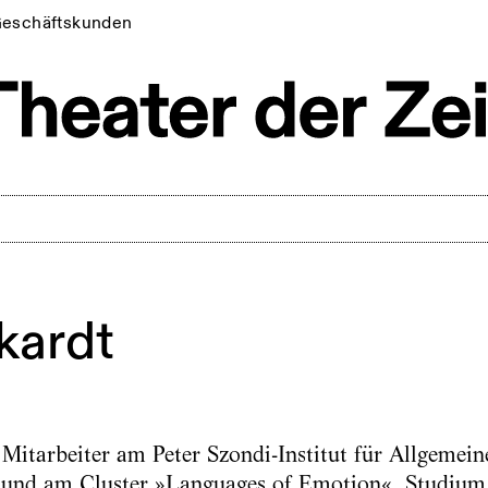
eschäftskunden
kardt
r Mitarbeiter am Peter Szondi-Institut für Allgemei
t und am Cluster »Languages of Emotion«. Studium