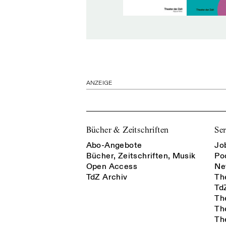
ANZEIGE
Bücher & Zeitschriften
Ser
Abo-Angebote
Jo
Bücher, Zeitschriften, Musik
Po
Open Access
Ne
TdZ Archiv
Th
Td
Th
Th
Th