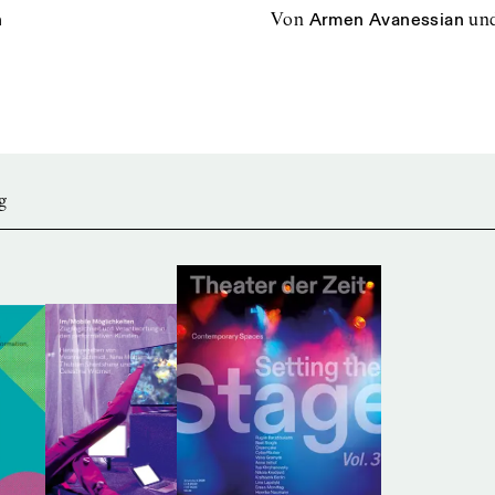
h
von
Armen Avanessian
un
g