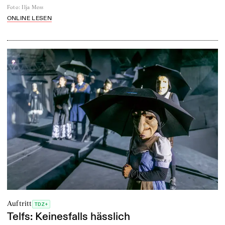
Foto
:
Ilja Mess
ONLINE LESEN
Auftritt
TDZ+
Telfs: Keinesfalls hässlich