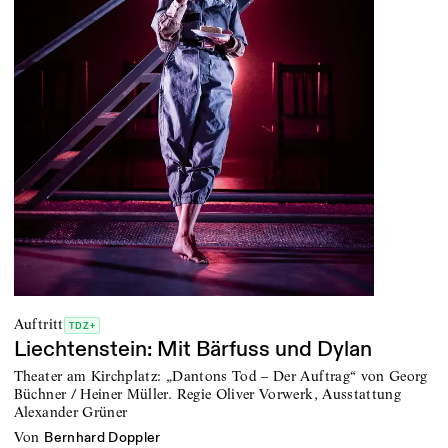
Auftritt
TDZ+
Liechtenstein: Mit Bärfuss und Dylan
Theater am Kirchplatz: „Dantons Tod – Der Auftrag“ von Georg
Büchner / Heiner Müller. Regie Oliver Vorwerk, Ausstattung
Alexander Grüner
von
Bernhard Doppler