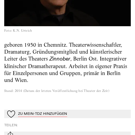
Foto
:
K.N. Urteich
geboren 1950 in Chemnitz. Theaterwissenschaftler,
Dramaturg, Gründungsmitglied und künstlerischer
Leiter des Theaters
, Berlin Ost. Integrativer
Zinnober
klinischer Dramatherapeut. Arbeitet in eigener Praxis
für Einzelpersonen und Gruppen, primär in Berlin
und Wien.
Stand
:
2014
(
Datum der letzten Veröffentlichung bei Theater der Zeit
)
ZU MEIN-TDZ HINZUFÜGEN
Zu Mein-TdZ hinzufügen
TEILEN
: