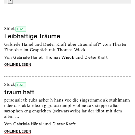
mail
Stück
TDZ+
Leibhaftige Träume
Gabriele Hänel und Dieter Kraft über „traumhaft“ vom Theater
Zinnober im Gespräch mit Thomas Wieck
von
,
und
Gabriele Hänel
Thomas Wieck
Dieter Kraft
ONLINE LESEN
Stück
TDZ+
traum haft
personal: tb tuba asher h hans voc die singstimme ak stuhlmann
oder das akkordeon g graustrumpf violine sax stepper alias
saxophon eng engelchen (schwarzweiß) iar der idiot mit dem
alten …
von
und
Gabriele Hänel
Dieter Kraft
ONLINE LESEN