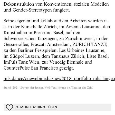
Dekonstruktion von Konventionen, sozialen Modellen
und Gender-Stereotypen fungiert.
Seine eigenen und kollaborativen Arbeiten wurden u.
a. in der Kunsthalle Zürich, im Arsenic Lausanne, den
Kunsthallen in Bern und Basel, auf den
Schweizerischen Tanztagen, zu Zürich moves!, in der
Gessnerallee, Frascati Amsterdam, ZÜRICH TANZT,
zu den Berliner Festspielen, Les Urbaines Lausanne,
im Südpol Luzern, dem Tanzhaus Zürich, Liste Basel,
ImPuls Tanz Wien, zur Venedig Biennale und
CounterPulse San Francisco gezeigt.
nils.dance/onewebmedia/new2018_portfolio_nils_lange.
Stand
:
2021
(
Datum der letzten Veröffentlichung bei Theater der Zeit
)
ZU MEIN-TDZ HINZUFÜGEN
Zu Mein-TdZ hinzufügen