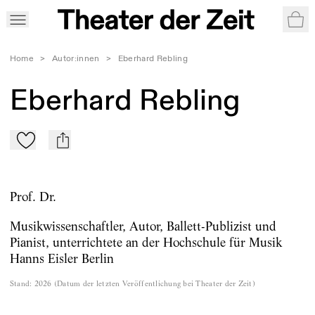
War
Home
>
Autor:innen
>
Eberhard Rebling
Eberhard Rebling
Zu Mein-TdZ hinzufügen
mail
Prof. Dr.
Musikwissenschaftler, Autor, Ballett-Publizist und
Pianist, unterrichtete an der Hochschule für Musik
Hanns Eisler Berlin
Stand
:
2026
(
Datum der letzten Veröffentlichung bei Theater der Zeit
)