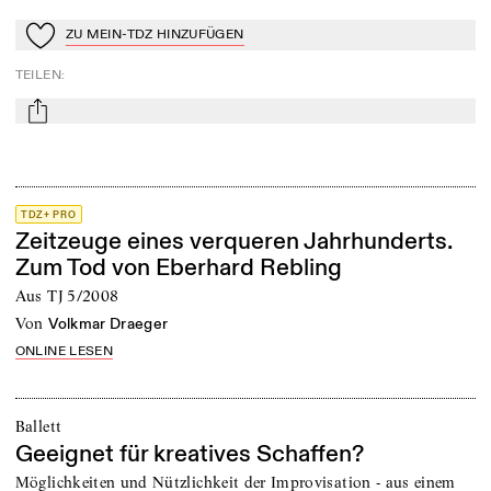
ZU MEIN-TDZ HINZUFÜGEN
Zu Mein-TdZ hinzufügen
TEILEN
:
mail
TDZ+ PRO
Zeitzeuge eines verqueren Jahrhunderts.
Zum Tod von Eberhard Rebling
Aus TJ 5/2008
von
Volkmar Draeger
ONLINE LESEN
Ballett
Geeignet für kreatives Schaffen?
Möglichkeiten und Nützlichkeit der Improvisation - aus einem