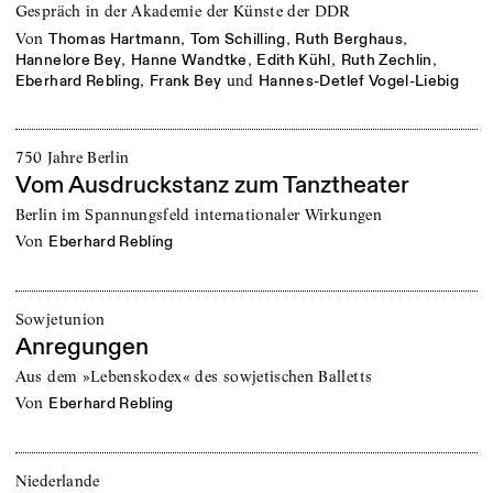
Gespräch in der Akademie der Künste der DDR
von
,
,
,
Thomas Hartmann
Tom Schilling
Ruth Berghaus
,
,
,
,
Hannelore Bey
Hanne Wandtke
Edith Kühl
Ruth Zechlin
,
und
Eberhard Rebling
Frank Bey
Hannes-Detlef Vogel-Liebig
750 Jahre Berlin
Vom Ausdruckstanz zum Tanztheater
Berlin im Spannungsfeld internationaler Wirkungen
von
Eberhard Rebling
Sowjetunion
Anregungen
Aus dem »Lebenskodex« des sowjetischen Balletts
von
Eberhard Rebling
Niederlande