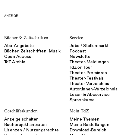
ANZEIGE
Bücher & Zeitschriften
Service
Abo-Angebote
Jobs / Stellenmarkt
Bücher, Zeitschriften, Musik
Podcast
Open Access
Newsletter
TdZ Archiv
Theater-Meldungen
TdZ on Tour
Theater-Premieren
Theater-Festivals
Theater-Verzeichnis
Autor:innen-Verzeichnis
Leser- & Aboservice
Sprachkurse
Geschäftskunden
Mein TdZ
Anzeige schalten
Meine Themen
Buchprojekt anbieten
Meine Bestellungen
Lizenzen / Nutzungsrechte
Download-Bereich