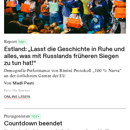
Report
TDZ+
Estland: „Lasst die Geschichte in Ruhe und
alles, was mit Russlands früheren Siegen
zu tun hat!“
Demografie-Performance von Rimini Protokoll „100 % Narva“
an der östlichsten Grenze der EU
von
Madli Pesti
Foto
:
Ilia Smirnov
ONLINE LESEN
Protagonisten
TDZ+
Countdown beendet