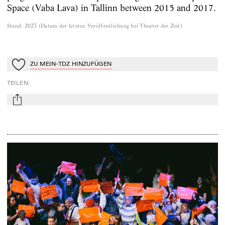
Space (Vaba Lava) in Tallinn between 2015 and 2017.
Stand
:
2023
(
Datum der letzten Veröffentlichung bei Theater der Zeit
)
ZU MEIN-TDZ HINZUFÜGEN
Zu Mein-TdZ hinzufügen
TEILEN
:
mail