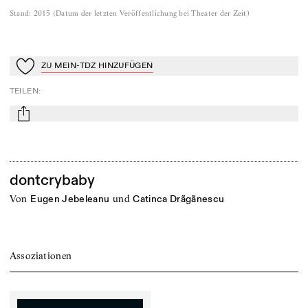
Stand
:
2015
(
Datum der letzten Veröffentlichung bei Theater der Zeit
)
ZU MEIN-TDZ HINZUFÜGEN
Zu Mein-TdZ hinzufügen
TEILEN
:
mail
dontcrybaby
von
und
Eugen Jebeleanu
Catinca Drãgãnescu
Assoziationen