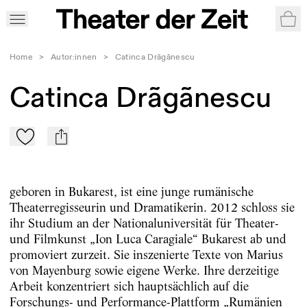
War
Home
>
Autor:innen
>
Catinca Drãgãnescu
Catinca Drãgãnescu
Zu Mein-TdZ hinzufügen
mail
geboren in Bukarest, ist eine junge rumänische
Theaterregisseurin und Dramatikerin. 2012 schloss sie
ihr Studium an der Nationaluniversität für Theater-
und Filmkunst „Ion Luca Caragiale“ Bukarest ab und
promoviert zurzeit. Sie inszenierte Texte von Marius
von Mayenburg sowie eigene Werke. Ihre derzeitige
Arbeit konzentriert sich hauptsächlich auf die
Forschungs- und Performance-Plattform „Rumänien