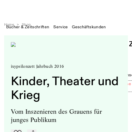
Home
>
Shop
Bücher & Zeitschriften
Service
Geschäftskunden
ixypsilonzett Jahrbuch 2016
Akteur:innen
Kritiken
Dramatik
Debatte
Sparten
Wissens
Kinder, Theater und
Festivals
Klimawandel
Uraufführungen
Politische
++
++
++
++
Krieg
Vom Inszenieren des Grauens für
junges Publikum