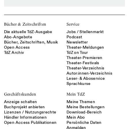
Bücher & Zeitschriften
Service
Die aktuelle TdZ-Ausgabe
Jobs / Stellenmarkt
Abo-Angebote
Podcast
Bücher, Zeitschriften, Musik
Newsletter
Open Access
Theater-Meldungen
TdZ Archiv
TdZ on Tour
Theater-Premieren
Theater-Festivals
Theater-Verzeichnis
Autor:innen-Verzeichnis
Leser- & Aboservice
Sprachkurse
Geschäftskunden
Mein TdZ
Anzeige schalten
Meine Themen
Buchprojekt anbieten
Meine Bestellungen
Lizenzen / Nutzungsrechte
Download-Bereich
Händler Informationen
Mein Abo
Open Access Publikationen
Persönliche Daten
Anmelden