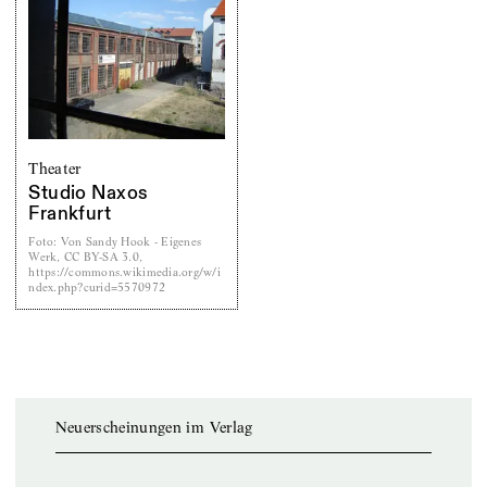
Theater
Studio Naxos
Frankfurt
Foto
:
Von Sandy Hook - Eigenes
Werk, CC BY-SA 3.0,
https://commons.wikimedia.org/w/i
ndex.php?curid=5570972
Neuerscheinungen im Verlag