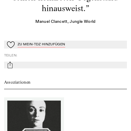
hinausweist.
”
Manuel Clancett
, Jungle World
ZU MEIN-TDZ HINZUFÜGEN
Zu Mein-TdZ hinzufügen
TEILEN
:
mail
Assoziationen