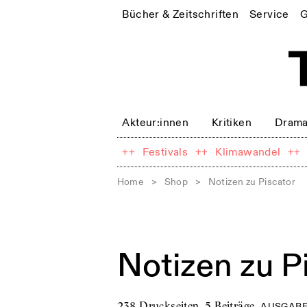
Bücher & Zeitschriften
Service
G
Akteur:innen
Kritiken
Drama
++
Festivals
++
Klimawandel
++
Home
>
Shop
>
Notizen zu Piscator
Notizen zu P
238 Druckseiten
,
5 Beiträge
,
AUSGABE