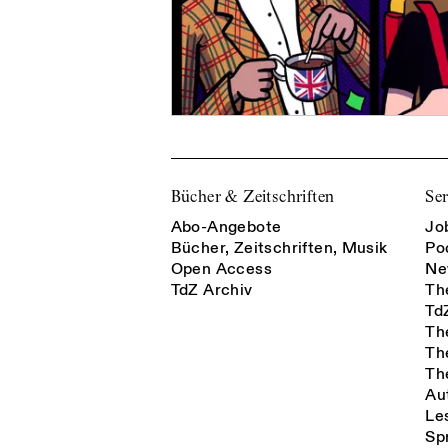
Bücher & Zeitschriften
Ser
Abo-Angebote
Jo
Bücher, Zeitschriften, Musik
Po
Open Access
Ne
TdZ Archiv
Th
Td
Th
Th
Th
Au
Le
Sp