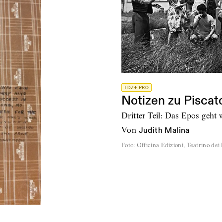
TDZ+ PRO
Notizen zu Piscat
Dritter Teil: Das Epos geht 
von
Judith Malina
Foto
:
Officina Edizioni, Teatrino dei