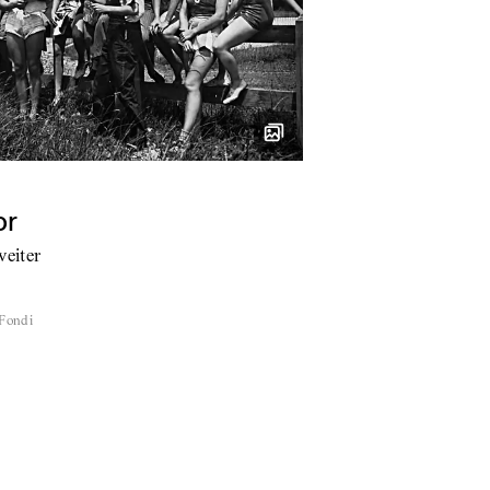
or
weiter
 Fondi