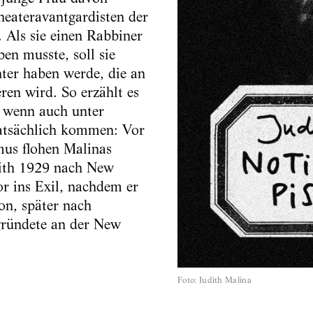
eateravantgardisten der
 Als sie einen Rabbiner
en musste, soll sie
hter haben werde, die an
eren wird. So erzählt es
, wenn auch unter
atsächlich kommen: Vor
us flohen Malinas
dith 1929 nach New
or ins Exil, nachdem er
on, später nach
gründete an der New
Foto
:
Judith Malina