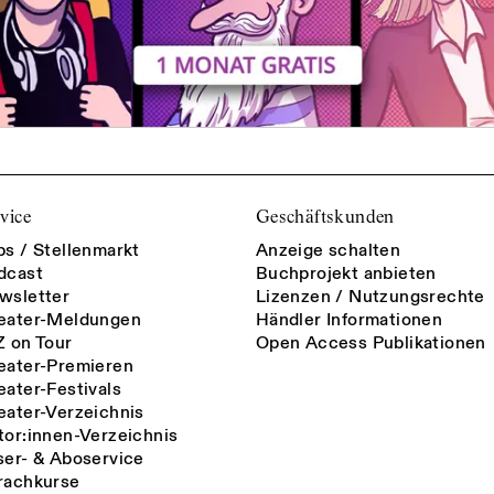
vice
Geschäftskunden
bs / Stellenmarkt
Anzeige schalten
dcast
Buchprojekt anbieten
wsletter
Lizenzen / Nutzungsrechte
eater-Meldungen
Händler Informationen
Z on Tour
Open Access Publikationen
eater-Premieren
eater-Festivals
eater-Verzeichnis
tor:innen-Verzeichnis
ser- & Aboservice
rachkurse