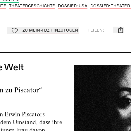
ITE
THEATERGESCHICHTE
DOSSIER: USA
DOSSIER: THEATER
ZU MEIN-TDZ HINZUFÜGEN
TEILEN
:
mail
Zu Mein-TdZ hinzufügen
e Welt
n zu Piscator“
in Erwin Piscators
 dem Umstand, dass ihre
s junge Frau davon