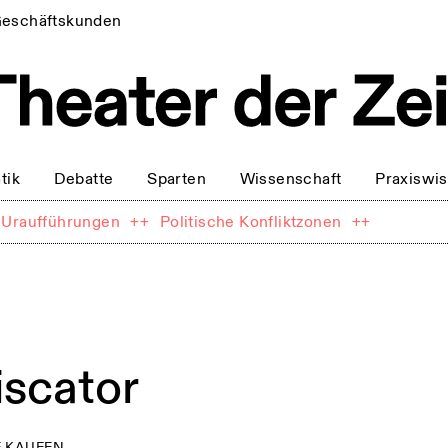
eschäftskunden
tik
Debatte
Sparten
Wissenschaft
Praxiswi
Uraufführungen
++
Politische Konfliktzonen
++
iscator
 KAUFEN