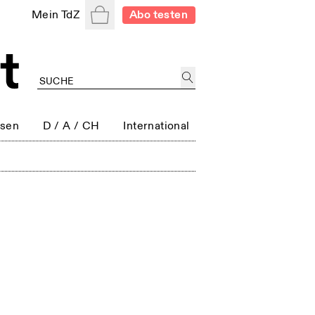
Warenkorb
Mein TdZ
Abo testen
ssen
D / A / CH
International